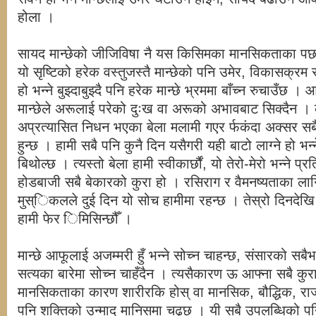
होला ।
सायद मान्छेको जीजिविषा नै यस किसिमका मानसिकताका पछा
यो सृष्टिको हरेक वस्तुजस्तै मान्छेको पनि उमेर, विकासक्रम र
हो भन्ने बुझ्दाबुझ्दै पनि हरेक मान्छे भ्रममा बाँच्न रुचाउँछ । 
मान्छेले अरूलाई परेको दुःख वा अरूको अभावबाट सिक्दैन । 
अप्रत्यासित निधन भएका बेला मलामी गएर र्फकंदा अक्सर सबै
हुन्छ । हामी सबै पनि कुनै दिन यसैगरी यही बाटो लाग्ने हो भन्
बिथोल्छ । त्यस्तो बेला हामी स्वीकार्छौं, यो तेरो-मेरो भन्ने प्र
होडबाजी सबै बेकारको कुरा हो । रसिराग र वैमनष्यताका लाग
मुस्िकलले दुई दिन यो सोच हामीमा रहन्छ । तेस्रो दिनदेख
हामी फेर िमिसिन्छौँ ।
मान्छे आफूलाई अजम्मरी हुँ भन्ने सोच्न चाहन्छ, संसारको सबैभन
सत्यका बारेमा सोच्न चाहँदैन । त्यसैकारण ऊ आफ्ना सबै कुर
मानसिकताका कारण शारीरकि होस् वा मानसिक, बौद्धिक, रा
पनि शक्तिको उन्माद मानिसमा चढ्छ । यी सबै उपलब्धिको पनि