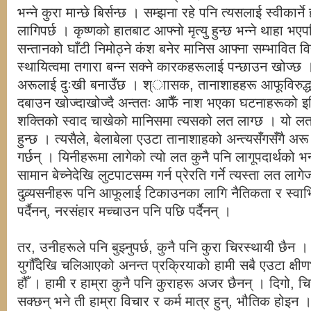
भन्ने कुरा मान्छे बिर्सन्छ । सम्झना रहे पनि त्यसलाई स्वीकार्ने
लागिपर्छ । कृष्णको हातबाट आफ्नो मृत्यु हुन्छ भन्ने थाहा भ
सन्तानको घाँटी निमोठ्ने कंश बनेर मानिस आफ्ना सम्भावित 
स्थायित्वमा तगारा बन्न सक्ने कारकहरूलाई पन्छाउन खोज्छ ।
अरूलाई दुःखी बनाउँछ । श्ाासक, तानाशाहहरू आफूविरुद्
दबाउन खोज्दाखोज्दै अन्ततः आफैँ नाश भएका घटनाहरूको इत
शक्तिको स्वाद चाखेको मानिसमा त्यसको लत लाग्छ । यो लत र
हुन्छ । त्यसैले, बेलाबेला एउटा तानाशाहको अन्त्यसँगसँगै अर
गर्छन् । यिनीहरूमा लागेको त्यो लत कुनै पनि लागूपदार्थको भ
सामान बेच्नेदेखि लुटपाटसम्म गर्न प्रेरति गर्ने त्यस्ता लत ला
दुव्र्यसनीहरू पनि आफूलाई टिकाउनका लागि नैतिकता र स्वाभ
पर्दैनन्, नरसंहार मच्चाउन पनि पछि पर्दैनन् ।
तर, उनीहरूले पनि बुझ्नुपर्छ, कुनै पनि कुरा चिरस्थायी छैन ।
युगौँदेखि चलिआएको अनन्त प्रक्रियाको हामी सबै एउटा क्षीणभ
हौँ । हामी र हाम्रा कुनै पनि कुराहरू अजर छैनन् । दिगो, 
सक्छन् भने ती हाम्रा विचार र कर्म मात्र हुन्, भौतिक होइन ।