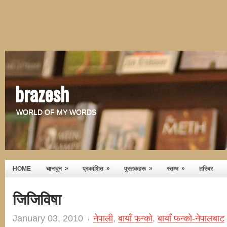
brazesh
WORLD OF MY WORDS
»
»
»
»
HOME
चानचुन
प्रकाशित
पुस्तकहरू
स्तम्भ
तस्बिर
जिजिविषा
January 03, 2010
नेपाली
,
बायाँ फन्को
,
बायाँ फन्को-नेपालबाट