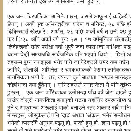
तरुनो र तन्नेरी देखाउने मामिलामा कम हुँदैनन् ।
एक जना चिरपरििचत अभिनेता छन्, जसले आफूलाई कहिल्यै प
छैनन् । अर्की एक अभिनेत्रीका बारेमा त भनिन्छ, २८ पछि हर
ढिकिच्याउँ खेल्छ रे ! अर्थात्, २८ पछि अर्को वर्ष त उनी २७ हुन
फेर ि२८ अनि अर्को वर्ष पुनः २७ । १७ वर्षमुनिका खेलाडी
लिनेहरूको उमेर परीक्षा गर्दा थुप्रै जना त्यसभन्दा माथिका प
घटना केही समयअघि सार्वजनिक पनि भएको थियो । छिटो 
तहसम्म पुग्न नपाइएला भनेर पनि जागिरेहरूले उमेर कम गर्छन् । त
जागिरे, खेलाडी, अभिनेता र चमकदमकको पेसामा लागेकाहरू
मानसिकता भयो रे ! तर, त्यस्ता कुनै बाध्यता नभएका मान्छेह
कोहीभन्दा कम हुँदैनन् । मानिसहरूले नागरकिता नै पनि दुईथ
हुन्छन् । एक जना परििचतका उनीभन्दा पाँच वर्ष जेठा दाइले दु
राखेर दोस्रो नागरकिता बनाएको घटना यहाँनिर स्मरणयोग्य छ
हुने र आफूभन्दा अरूलाई पाको बनाउने रहर अक्सर सबै मानिसम
मान्छेहरू, जोसुकैलाई पनि 'दाइ' अथवा 'अंकल' भनेर सम्बोधन ग
भनेको त्यससँगै अनुभव बढ्नु हो, पाको हुनु हो, ज्ञान बढ्नु हो 
सक्ने हो भने मान्छेलाई उमेर घटाउने होइन, सायद बढाउने आव