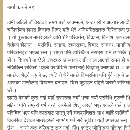
बायाँ फन्को ५९
हामी अहिले बाँचिरहेको समय बडो अचम्मको, अप्ठ्यारो र अत्यासलाग्दो
चलिरहेका हाम्रा दिनहरु भित्र यति धेरै अनियमितताहरु मिस्सिएका छ
। यो पुस्ताका मान्छेहरुले जति धेरै परिवर्तन, विकास, विनाश, अपचलन
देखेका होलान् । प्रविधि, समाज, रहनसहन, विचार, सम्वन्ध, मानसिक
परिवर्तनहरु भएका छन् । राम्रा पनि त्यत्तिकै र नराम्रा पनि त्यत्ति
हो । किनभने मान्छेले उत्तरहरु खोज्नका लागि सल्वलाएको समय हो यो 
नजिकिन सजिलो भएको प्रविधिले मान्छेलाई जिज्ञासु बनाएको छ । जति 
मान्छेले भेट्दै गएको छ, त्यति नै धेरै मान्छे दिग्भ्रमित पनि हुँदै 
आजका मान्छेलाई विश्वस्त बनाउन, चित्त बुझाउन पहिले जस्तो सजिलो छ
छौं ।
हाम्रो देशको कुरा गर्दा यहाँ संसारका नयाँ भन्दा नयाँ प्रविधि तुरुन्तै भ
महिना पनि राम्ररी गर्भ नरही जन्मेको शिशु जस्तो भएर आउने गर्छ । त
परिचित भएर पनि त्यसबाट पाउनु पर्ने शतप्रतिशत लाभ चाहिँ पाउँदैन
विकसित देशका मान्छेहरुले उपभोग गर्ने सबै सुविधा यहाँ उपलव्ध छन
छैन । सानो कुरा देखिबाटै सुरु गर्दा, पिंध काटेर जोडिएका गाँसका सि