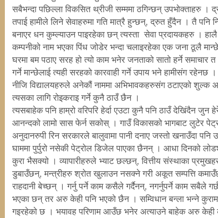
सबैभन्दा पछिल्ला विकसित थ्रीजी सम्ममा ठगिन्छन् उपभोक्ताहरु । द
तपाई हामीले लिने सेवाहरुमा गति मात्रै हुन्छन्, द्रुत हुँदैन । तै पनि न
बनाएर धन कुम्ल्याउन पाइरहेका छन् त्यस्ता सेवा प्रदायकहरु । हाल
कम्पनीको नाम भएका पिंध जोडेर भन्दा चलाइरहेका एक जना ठूलै मान्
घरमा बम पठाए सरह हो त्यो काम भनेर जनताको सातो हर्ने समाचार त 
गर्ने मान्छेलाई त्यही सरहको कारवाही गर्ने उपाय भने हामीसंग रहेनछ ।
नीजि विद्यालयहरुले अनेकौं नाममा अभिभावकहरुसंग ठटाएको शुल्क अ
त्यसका लागि रोइकराइ गर्ने कुनै ठाउँ छैन ।
त्यसबाहेक पनि हाम्रो वरिपरि हेर्दा एउटा कुनै पनि ठाउँ देखिंदैन जुन
आनन्दको लामो सास फेर्न सकोस् । गाउँ विकासको भागबाट लुटेर पेट्
अनुदानरुपी रिन सरकारले बालुवामा पानी दनाए जस्तो खनाउँदा पनि उप
घाममा पुर्पुरो नसेकी पेट्रोल डिजेल पाएका छैनन् । आधा दिनको लोड
कुरा भैसक्यो । व्यापारीहरुले भ्याट छल्छन्, वित्तीय संस्थाका प्रमु
डुबाउँछन्, मन्त्रीहरु श्रोत खुलाउन नसक्ने गरी अकूत सम्पत्ति कमाउ
राहदानी बेच्छन् । गर्नु पर्ने काम कसैले गर्दैनन्, नगर्नुपर्ने काम सबैले
भएका छन् तर अरु केही पनि भएको छैन । सम्विधान बन्ला भन्ने कुरामा 
गइरहेको छ । भयावह परिणाम आउँछ भनेर अत्याउने बाहेक अरु केही का