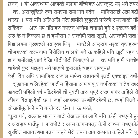
छैनन् । यो अवस्थामा आजको बेलामा बाँच्नेहरु असन्तुष्ट भए भने तयसम
। तर, असन्तुष्टिले कुनै समस्या समाधान गर्दैन । मानिसलाई अझ बढ
थाल्छ । यसै पनि अलिअलि गरेर हामीले गुजुल्टो पारेको समस्याको गाँ
सकिंदैन । अरु थप गाँठाहरु नपरुन् भन्नेमा चनाखो हुने र एकएक गर्दै 
अरु के नै विकल्प छ त हामीसंग ? सन्तोषी सदा सुखी, असन्तोषी सदा द
विद्यालयमा गुरुहरुले पढाएका थिए । मान्छेले आफूसंग भएका कुराहरु
चीजहरुको कल्पनामा पिरोलिन थालयो भने ऊ कहिले पनि खुसी रहन सक
ज्ञान हामीलाई सानै देखि घोटीघोटी पियाएको छ । तर पनि हामी सन्तोषी
चाहेको कुरा पाइएन भने पाएको कुरालाई चाहन सक्नुपर्छ ।
केही दिन अघि सामाजिक संजाल मार्फत सूडानकी एउटी एक्काइस वर्षी
। सूडानमा चलिरहेको जातीय हिंसामा आमाबाबू र नजीकका नातेदारहरु 
डाक्टरी पहिलो वर्ष पढिरहेकी ती युवती अरु थुप्रै सरह भागेर अहिले स
जीवन बिताइरहेकी छ । जहाँ आजकल ऊ बाँचिरहेकी छ, त्यहाँ पिउने 
ओखतीमूलोको पनि बन्दोवस्त छैन । ऊ भन्छे,
“कुरा गर्न, सल्लाह माग्न र बाटो देखाउनका लागि पनि कोही नभएको हु
र असहाय पाउँछु । पासपोर्ट र अन्य कागजपत्र केही साथमा नभएकोले
सुरक्षित बातावरणमा पढ्न चाहने मेरो सपना अब सम्भवत कहिले पनि पूर