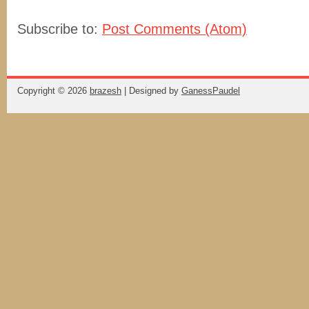
Subscribe to:
Post Comments (Atom)
Copyright ©
2026
brazesh
| Designed by
GanessPaudel