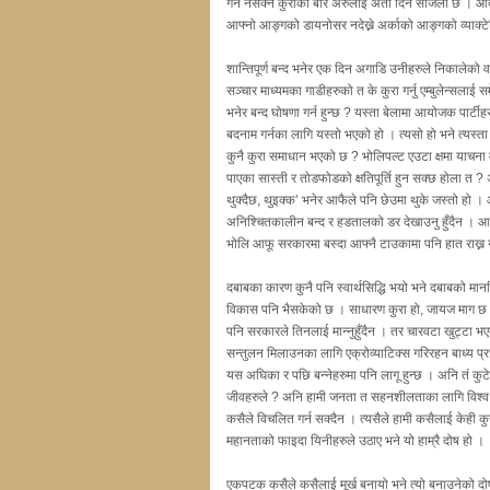
गर्न नसक्ने कुराका बारे अरुलाई अर्ती दिन सजिलो छ । आदर
आफ्नो आङ्गको डायनोसर नदेख्ने अर्काको आङ्गको व्याक्टे
शान्तिपूर्ण बन्द भनेर एक दिन अगाडि उनीहरुले निकालेको व
सञ्चार माध्यमका गाडीहरुको त के कुरा गर्नु एम्बुलेन्सलाई स
भनेर बन्द घोषणा गर्न हुन्छ ? यस्ता बेलामा आयोजक पार्टीहरु
बदनाम गर्नका लागि यस्तो भएको हो । त्यसो हो भने त्यस्त
कुनै कुरा समाधान भएको छ ? भोलिपल्ट एउटा क्षमा याचना
पाएका सास्ती र तोडफोडको क्षतिपूर्ति हुन सक्छ होला त ? अस
थुक्दैछ, थुइक्क’ भनेर आफैले पनि छेउमा थुके जस्तो हो ।
अनिश्चितकालीन बन्द र हडतालको डर देखाउनु हुँदैन । आज 
भोलि आफू सरकारमा बस्दा आफ्नै टाउकामा पनि हात राख्न न
दबाबका कारण कुनै पनि स्वार्थसिद्धि भयो भने दबाबको मानस
विकास पनि भैसकेको छ । साधारण कुरा हो, जायज माग छ भन
पनि सरकारले तिनलाई मान्नुहुँदैन । तर चारवटा खुट्टा 
सन्तुलन मिलाउनका लागि एक्रोव्याटिक्स गरिरहन बाध्य प्र
यस अघिका र पछि बन्नेहरुमा पनि लागू हुन्छ । अनि तं कुटे 
जीवहरुले ? अनि हामी जनता त सहनशीलताका लागि विश्व 
कसैले विचलित गर्न सक्दैन । त्यसैले हामी कसैलाई केही कुरामा
महानताको फाइदा यिनीहरुले उठाए भने यो हाम्रै दोष हो ।
एकपटक कसैले कसैलाई मूर्ख बनायो भने त्यो बनाउनेको दोष 