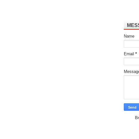
MES
Name
Email
*
Messag
Br