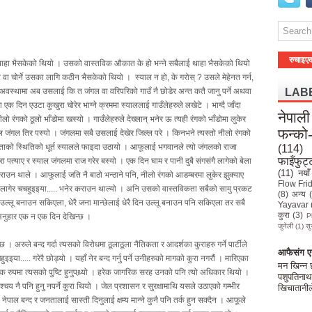
रुचाइए
ाई थाहा भैसकेको थियो । उसको वास्तविक औकात के हो भन्ने सबैलाई थाहा भैसकेको थियो
े वा चोर्ने उसका लागि कठीन भैसकेको थियो । स्याल न हो, के गरोस् ? उसले मेहेनत गर्न,
 अवस्थामा अब उसलाई कि त जंगल वा वरिपरिको गाउँ नै छोडेर अन्त कतै जानु पर्ने अथवा
LAB
 एक दिन एउटा कुखुरा चोरेर भाग्ने क्रममा स्याललाई गाउँलेहरुले लखेटे । भाग्दै जाँदा
नेपाली
 रंगको ठूलो भाँडोमा खस्यो । गाउँलेहरुले देख्लान् भनेर ऊ त्यही रंगको भाँडोमा लुकेर
फन्को
ाल जंगल तिर पस्यो । जंगलमा सबै उसलाई देखेर जिल्ल परे । किनभने त्यस्तो नीलो रंगको
ताको स्थितिको धूर्त स्यालले फाइदा उठायो । आफूलाई भगवानले त्यो जंगलको राजा
(114)
फाइँफुट्
पत्याए र स्याल जंगलमा राज गरेर बस्यो । एक दिन घाम र पानी दुबै संगसंगै लागेको बेला
(11)
नयाँ
राउन थाले । आफूलाई जति नै बाठो भन्ठाने पनि, नीलो रंगको आडम्बरमा लुकेर झुक्याए
Flow Fri
गै लागेर चचहुइइया..... भनेर कराउन थाल्यो । अनि उसको वास्तविकता सबैको सामु प्रकट
(8)
अन्य
ल्लू बनाउन सकिएला, धेरै जना मान्छेलाई धेरै दिन उल्लू बनाउन पनि सकिएला तर सबै
Yayavar
कुरा
(3)
 अनुहार एक न एक दिन देखिन्छ ।
P
जुनेली
(1)
सु
। अरुले बन्द गर्दा त्यसको विरोधमा ठूलाठूला नैतिकता र आदर्शका कुराहरु गर्ने पार्टीले
आफैसंग एउ
इया..... गरेरै छोड्यो । यहाँ नेर बन्द गर्नु पर्ने उनीहरुको मागको कुरा नगरौं । मारिएका
मन खिन्न
ायिक रुपमा त्यसको पुष्टि हुनुपथ्र्यो । हरेक जागरिक सरह उनको पनि त्यो अधिकार थियो ।
पशुपतिनाथ
 नै पनि हुनु नपर्ने कुरा थियो । जेल प्रशासन र सुरक्षामाथि यसले उठाएको गम्भीर
खिचातानील
 नेपाल बन्द र जनतालाई सास्ती दिनुलाई क्षम्य मान्ने कुनै पनि तर्क हुन सक्दैन । आफूले