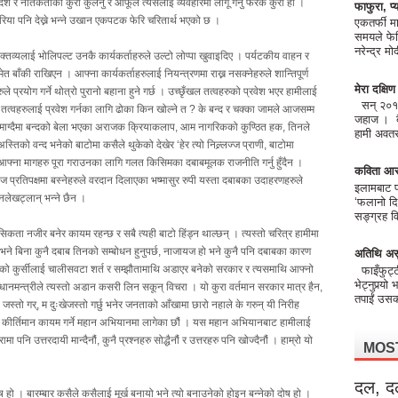
्श र नैतिकताको कुरा कुर्लनु र आफूले त्यसलाई व्यवहारमा लागू गर्नु फरक कुरा हो ।
फाफुरा, प्य
रिया पनि देख्ने भन्ने उखान एकपटक फेरि चरितार्थ भएको छ ।
एकतर्फी मा
समयले फेर
नरेन्द्र 
क्तव्यलाई भोलिपल्ट उनकै कार्यकर्ताहरुले उल्टो लोप्पा खुवाइदिए । पर्यटकीय वाहन र
मेत बाँकी राखिएन । आफ्ना कार्यकर्ताहरुलाई नियन्त्रणमा राख्न नसक्नेहरुले शान्तिपूर्ण
मेरा दक्षि
ले प्रयोग गर्ने थोत्रो पुरानो बहाना हुने गर्छ । उच्छृँखल तत्वहरुको प्रवेश भएर हामीलाई
सन् २०१८ 
ा तत्वहरुलाई प्रवेश गर्नका लागि ढोका किन खोल्ने त ? के बन्द र चक्का जामले आजसम्म
जहाज । बैं
 माग्दैमा बन्दको बेला भएका अराजक क्रियाकलाप, आम नागरिकको कुण्ठित हक, तिनले
हामी अवतरण
्तिको वन्द भनेको बाटोमा कसैले थुकेको देखेर ‘हेर त्यो निल्र्लज्ज प्राणी, बाटोमा
 आफ्ना मागहरु पूरा गराउनका लागि गलत किसिमका दबाबमूलक राजनीति गर्नु हुँदैन ।
कविता आर
प्रतिपक्षमा बस्नेहरुले वरदान दिलाएका भष्मासुर रुपी यस्ता दबाबका उदाहरणहरुले
इलामबाट फो
लेखट्लान् भन्ने छैन ।
‘फलानो दि
सङ्ग्रह वि
िकता नजीर बनेर कायम रहन्छ र सबै त्यही बाटो हिंड्न थाल्छन् । त्यस्तो चरित्र हामीमा
े बिना कुनै दबाब तिनको सम्बोधन हुनुपर्छ, नाजायज हो भने कुनै पनि दबाबका कारण
अतिथि अस
भएको कुर्सीलाई चालीसवटा शर्त र सम्झौतामाथि अडाएर बनेको सरकार र त्यसमाथि आफ्नो
फाइँफुट्
भेट्नुपर्‍यो
धानमन्त्रीले त्यस्तो अडान कसरी लिन सकून् विचरा । यो कुरा वर्तमान सरकार मात्र हैन,
तपाईं उसको
जस्तो गर्, म दुःखेजस्तो गर्छु भनेर जनताको आँखामा छारो नहाले के गरुन् यी निरीह
कीर्तिमान कायम गर्ने महान अभियानमा लागेका छौं । यस महान अभियानबाट हामीलाई
 पनि उत्तरदायी मान्दैनौं, कुनै प्रश्नहरु सोद्धैनौं र उत्तरहरु पनि खोज्दैनौं । हाम्रो यो
MOS
दल, द
हो । बारम्बार कसैले कसैलाई मूर्ख बनायो भने त्यो बनाउनेको होइन बन्नेको दोष हो ।