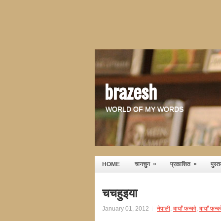
brazesh
WORLD OF MY WORDS
»
»
HOME
चानचुन
प्रकाशित
पुस्
चचहुइया
January 01, 2012
नेपाली
,
बायाँ फन्को
,
बायाँ फन्