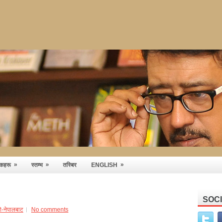
»
»
»
तकहरू
स्तम्भ
तस्बिर
ENGLISH
SOC
को-नेपालबाट
No comments