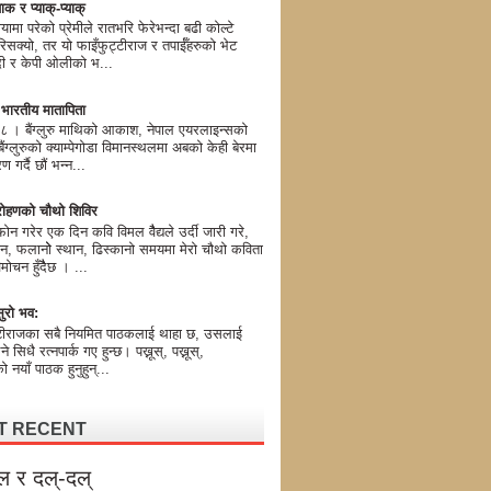
ाक र प्याक्-प्याक्
यामा परेको प्रेमीले रातभरि फेरेभन्दा बढी कोल्टे
िसक्यो, तर यो फाइँफुट्टीराज र तपाईँहरुको भेट
मोदी र केपी ओलीको भ...
ण भारतीय मातापिता
। बैंग्लुरु माथिको आकाश, नेपाल एयरलाइन्सको
ग्लुरुको क्याम्पेगोडा विमानस्थलमा अबको केही बेरमा
 गर्दै छौं भन्न...
ोहणको चौथो शिविर
न गरेर एक दिन कवि विमल वैैद्यले उर्दी जारी गरे,
न, फलानोे स्थान, ढिस्कानो समयमा मेरो चौथो कविता
मोचन हुँदैैछ । ...
ुरो भव:
टीराजका सबै नियमित पाठकलाई थाहा छ, उसलाई
 भने सिधै रत्नपार्क गए हुन्छ। पख्नूस्, पख्नूस्,
 नयाँ पाठक हुनुहुन्...
T RECENT
ल र दल्-दल्