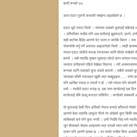
बायाँ फन्को ७४
आज एउटा पुरानो कथाको सम्झना आइरहेको छ ।
एउटा धूर्त स्याल थियो । जंगलमा उसको धुत्र्याइँ सबैल
। वरिपरिका गाउँमा पनि अब कसैलाई झुक्याउने, छल्ने, ठग्न
सही बाटोमा हिंडेर आफ्नो पेट पाल्न त जानेकै थिएन । यस
भोकभोकै मर्नु पर्ने अवस्था आइलागेको थियो । त्यही क्रममा
स्याल एउटा धोवीले कपडा रंगाउनका लागि घोलेर राखेको नीलो
बस्यो । सबै गएपछि पुच्छर लुकाएर लोप्रे कान लगाएर स्य
जनावर उनीहरुले पहिले देखेका थिएनन् । त्यो असमञ्जस्य
बन्नका लागि पठाएको कुरा उसले बतायो । सबैले उसको कुरा 
जंगलका बाँकी स्यालहरु खुसी भएर चचहुइइया....... भनेर क
पनि आखिर स्याल त स्यालै न हो । त्यो स्याल पनि संगसं
भयो । त्यसैले एउटा भनाइ छ, एक जना मान्छेलाई एक दिन उ
मान्छेलाई सँधै उल्लू बनाउन सकिंदैन । मान्छेको सक्कली
यो कुरालाई केही दिन अघिको नेपाल बन्दले चरितार्थ गरेको छ 
आफ्नो बेला भएपछि आफूले नीलो रंग ओढेको कुरा बिर्सेर चचहुइ
व्यक्तिको बारे पनि कुरा नगरौं । उनी निर्दोष थिए भने न्य
जुन हिसाबले जेलमा आक्रमण भएर उनको मरण भयो त्यो निश्चय
प्रश्न पनि आफ्नै ठाममा छ । तर त्यसो भन्दैमा बिना अर्थको