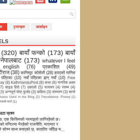
का
ट्यागहरु
आर्काइभ
ELS
(320)
बायाँ फन्को
(173)
बायाँ
-नेपालबाट
(173)
whatever I feel
english
(76)
प्रकाशित
(49)
टीराज
(38)
कान्तिपुर कोसेली
(28)
हराएको मानिस
 पत्रिका
(10)
नयाँ पत्रिका झन् नयाँ
(10)
Free
day
(8)
KathmanduPost
(8)
कथा
(8)
नागरिक अक्षर
(7)
साइड हिरो
(7)
उकालो
(5)
यायावर
(4)
स्तम्भ
(4)
(3)
अन्नपूर्ण पोष्ट फुर्सद
(3)
कविता
(3)
संस्मरण
(3)
सानो
hotos Used in the Blog
(1)
Translations -Poetry
(1)
रुङको बाटो
(1)
टा प्रश्न
 छ, एक किसिमको नरमाइलो लागिरहेको छ।
को मन्दिरमा भैरहेको राजनीति, मारामार र
े सोच्न वाध्य बनाएको छ, कतातिर जाँदैछ य...