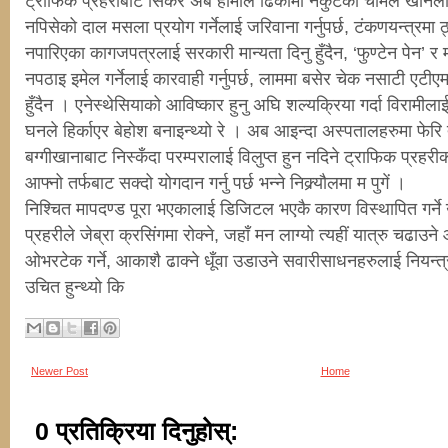
ट्राफिक प्रहरीबाट सिकेर अब हामीले ढिकीमा नकुटेको चामल खानेलाई 
नपिसेको दाल मसला प्रयोग गर्नेलाई जरिवाना गर्नुपर्छ, टंकणयन्त्रमा ठ
नपारिएका कागजपत्रलाई सरकारी मान्यता दिनु हुँदैन, ‘फुण्टेन पेन’ र 
नपठाइ इमेल गर्नेलाई कारवाही गर्नुपर्छ, लाममा बसेर चेक नसाटी एटीएम
हुँदैन । एनेस्थेसियाको आविष्कार हुनु अघि शल्यक्रिया गर्दा विरामील
घनले हिर्काएर बेहोश बनाइन्थ्यो रे । अब आइन्दा अस्पतालहरुमा फेरि त्य
बग्गीखानाबाट निस्कँदा परम्परालाई विलुप्त हुन नदिने ट्राफिक प्रह
आफ्नो तर्फबाट सक्दो योगदान गर्नु पर्छ भन्ने निक्र्यौलमा म पुगें ।
निश्चित मापदण्ड पूरा भएकालाई डिजिटल भएकै कारण विस्थापित गर्ने 
प्रहरीले जेब्रा क्रसिंगमा रोक्ने, जहाँ मन लाग्यो त्यहीं यात्रु चढाउन
ओभरटेक गर्ने, आकाशै ढाक्ने धूँवा उडाउने सवारीसाधनहरुलाई नियन्त्र
उचित हुन्थ्यो कि
Newer Post
Home
0 प्रतिक्रिया दिनुहोस्: