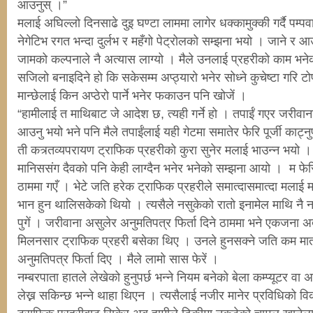
आउनुस् ।”
मलाई अघिल्लो दिनसाढे दुइ घण्टा लाममा लागेर धक्कामुक्की गर्दै पम
नेगेटिभ रगत भन्दा दुर्लभ र महँगो पेट्रोलको सम्झना भयो । जाने र आउ
जामको कल्पनाले नै अत्यास लाग्यो । मैले उनलाई प्रहरीको काम भनेक
सजिलो बनाइदिने हो कि सकेसम्म अप्ठ्यारो भनेर सोध्ने कुचेष्टा गरि टोप
मान्छेलाई किन अप्ठेरो पार्ने भनेर फकाउन पनि खोजें ।
“हामीलाई त माथिबाट जे आदेश छ, त्यही गर्ने हो । तपाईं गएर जरीवान
आउनु भयो भने पनि मैले तपाईंलाई यही गेटमा समातेर फेरि पूर्जी काट्नु
ती कत्र्तव्यपरायण ट्राफिक प्रहरीको कुरा सुनेर मलाई भाउन्न भयो । 
मानिससंग दैवको पनि केही लाग्दैन भनेर भनेको सम्झना आयो । म फेरि 
ठाममा गएँ । भेटे जति हरेक ट्राफिक प्रहरीले समात्दासमात्दा मलाई म क
भान हुन थालिसकेको थियो । त्यसैले नसुकेको रातो इनामेल माथि नै नम
पुगें । जरीवाना असुलेर अनुमतिपत्र फिर्ता दिने ठाममा भने एकजना अत
मिलनसार ट्राफिक प्रहरी बसेका थिए । उनले हुनसक्ने जति कम मात्
अनुमतिपत्र फिर्ता दिए । मैले लामो सास फेरें ।
नम्बरपाता हातले लेखेको हुनुपर्छ भन्ने नियम बनेको बेला कम्प्यूटर वा 
लेख्न सकिन्छ भन्ने थाहा थिएन । त्यसैलाई नजीर मानेर प्रविधिको वि