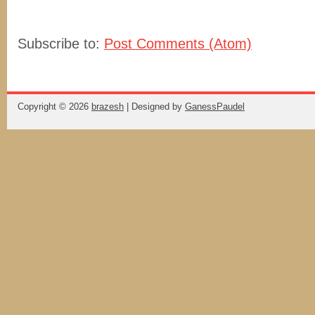
Subscribe to:
Post Comments (Atom)
Copyright ©
2026
brazesh
| Designed by
GanessPaudel