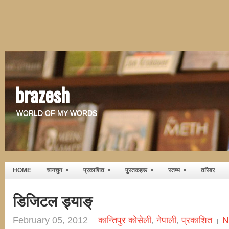
brazesh
WORLD OF MY WORDS
»
»
»
»
HOME
चानचुन
प्रकाशित
पुस्तकहरू
स्तम्भ
तस्बिर
डिजिटल ड्याङ्
February 05, 2012
कान्तिपुर कोसेली
,
नेपाली
,
प्रकाशित
N