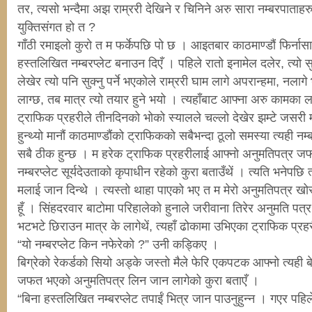
तर, त्यसो भन्दैमा अझ राम्ररी देखिने र चिनिने अरु सारा नम्बरपाताह
युक्तिसंगत हो त ?
गाँठी रमाइलो कुरो त म फर्केपछि पो छ । आइतबार काठमाण्डौं फिर्नासा
हस्तलिखित नम्बरप्लेट बनाउन दिएँ । पहिले रातो इनामेल दलेर, त्यो स
लेखेर त्यो पनि सुक्नु पर्ने भएकोले राम्ररी घाम लागे अपरान्हमा, नलाग
लाग्छ, तब मात्र त्यो तयार हुने भयो । त्यहाँबाट आफ्ना अरु कामका ला
ट्राफिक प्रहरीले तीनदिनको भोको स्यालले चल्लो देखेर झम्टे जसरी 
हुन्थ्यो मानौं काठमाण्डौंको ट्राफिकको सबैभन्दा ठूलो समस्या त्यही नम्बर
सबै ठीक हुन्छ । म हरेक ट्राफिक प्रहरीलाई आफ्नो अनुमतिपत्र 
नम्बरप्लेट सूर्यदेउताको कृपाधीन रहेको कुरा बताउँथें । त्यति भनेपछि
मलाई जान दिन्थे । त्यस्तो थाहा पाएको भए त म मेरो अनुमतिपत्र खो
हूँ । सिंहदरवार बाटोमा परिहालेको हुनाले जरीवाना तिरेर अनुमति पत्
भटभटे छिराउन मात्र के लागेथें, त्यहाँ ढोकामा उभिएका ट्राफिक प्रह
“यो नम्बरप्लेट किन नफेरेको ?” उनी कड्किए ।
बिग्रेको रेकर्डको सियो अड्के जस्तो मैले फेरि एकपटक आफ्नो त्यही ब
जफत भएको अनुमतिपत्र लिन जान लागेको कुरा बताएँ ।
“बिना हस्तलिखित नम्बरप्लेट तपाईं भित्र जान पाउनुहुन्न । गएर पहिले 