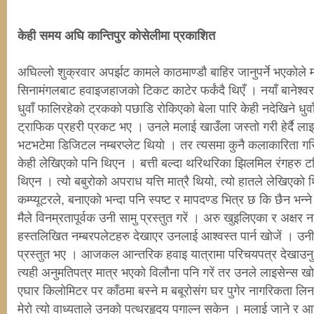
केही समय अघि कान्तिपुर कोसेलीमा प्रकाशित
अघिल्लो शुक्रवार अपर्झट कामले काठमाण्डौ बाहिर जानुपर्ने भएकोले म
सिनामंगलबाट हवाइजहाजको टिकट काटेर फर्कंदै थिएँ । नयाँ बानेश्व
धुवाँ फालिरहेको ट्रकको पछाडि रोकिएको बेला पारि केही नदेखिने 
ट्राफिक प्रहरी प्रकट भए । उनले मलाई खाउँला जस्तो गरी हेर्दै लाइ
भटभटेमा डिजिटल नम्बरप्लेट थियो । तर त्यसमा कुनै कलाकारिता गरि
केही लेखिएको पनि थिएन । बत्ती बल्दा थरिथरिका झिलमिल रंगहरु टल्क
थिएन । त्यो बबुरोको अपराध यत्ति मात्रै थियो, त्यो हातले लेखिएको 
कम्प्यूटरले, बनाएको भन्दा पनि स्पष्ट र मापदण्ड भित्र छ कि छैन भन्ने म
मैले विनम्रतापूर्वक उनी सामु प्रस्तुत गरें । अरु खुइलिएका र अक्षर न
हस्तलिखित नम्बरपलेटहरु देखाएर उनलाई आश्वस्त पार्न खोजें । उन
प्रस्तुत भए । आजकल आन्तरिक हवाइ यात्रामा परिचयपत्र देखाउनु पर
त्यही अनुमतिपत्र मात्र भएको विलौना पनि गरें तर उनले लाइसेन्स खो
एघार किलोमिटर पर काँठमा बस्ने म बबूरोसंग घर पुगेर नागरिकता ल
मेरो त्यो वाध्यताले उनको पत्थरहृदय पगाल्न सकेन । मलाई जाने र 