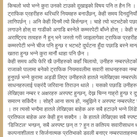
किचलो भयो भन्ने कुरा उनको टाउको दुखाइको विषय पनि त हैन नि ।
ट्राफिक प्रहरीहरु थरिथरि नियमहरु बनाउँछन्, केही समय दिनदुनिया
लागिपर्छन् । अनि केही दिनमै त्यो बिर्सन्छन् । चाहे त्यो भटभटेको 
लगाउने होस् वा गाडीको अगाडि बस्नेले कम्मरपेटी बाँध्ने होस् । केही
अराष्ट्रिय तत्वहरु नै हुन् भने जस्तो गरी जाइलागेका ट्राफिक प्र
कम्मरपेटी भन्ने चीज पनि हुन्छ र भटभटे दुर्घटना हुँदा पछाडि बस्ने मान
खतरा हुन्छ भन्ने कुरा मानौं थाहा पनि छैन ।
केही समय अघि फेरि खै उनीहरुको कहाँ चिलायो, उनीहरु नम्बरप्लेट
राजाको पालामा बनेको ट्राफिक नियमावलीमा सवारी साधनहरुका नम्ब
हुनुपर्छ भन्ने कुरामा अड्डी लिएर उनीहरुले हातले नलेखिएका नम्बरप्
साधनहरुलाई पक्रंदै जरिवाना तिराउन थाले । यसको पछाडि उनीहरुक
लेखिएका नम्बर र अक्षरहरु अस्पष्ट हुन्छन्, देख्न चिन्न गाह्रो हुन्छ र दु
समात्न सकिंदैन । सोह्रै आना सत्य हो, नबुझिने र अस्पष्ट नम्बरप्ले
। तर त्यसो भन्दैमा हातले लेखिएका बाहेक अरु सबै हटाउने भन्ने लिंडे
प्रतिफल बाहेक अरु केही हुन सक्दैन । के हातले लेखिएका सबै स्पष
‘डिजिटल‘ भन्छन्, सबै अस्पष्ट छन् त ? हुन त कतिपय सवारीसाधन 
कल्पनाशीलता र सिर्जनात्मक प्रतिभाको डवली बनाएर नम्बरपाताहरुमा