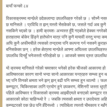
बायाँ फन्को ८४
विकासक्रममा मान्छेले उदेकलाग्दा उपलव्धिहरु गरेको छ । सोच्नै नसक
छ मानिसले । प्रविधि त झन् यस्तो भैसकेको छ, जसले गर्दा अब कुनै
नसकिने भएको छ । हामी क्रमशः अभ्यस्त हुँदै गएकोले हेक्का नगरेको 
हातहातमा बोकेर हिंड्ने हातेफोन मात्र पनि कुनै मायावी वस्तु भन्द
अघि कुनै अफीमचीले त्यसको तन्द्रामा पनि कल्पना गर्न नसक्ने कुर
बनिसकेका छन् । हरेक क्षेत्रमा मान्छेले आफ्ना अघिल्ला उपलव्धिहरु
उपलव्धि दिनहुँ भनेजस्तो गरिरहेको छ । आजको समय द्रुत उपलव्ध
यो क्रममा मानिसले गरेको चमत्कार भनेको हरेक चीजको आकारमा हो ।
आविष्कारका कारण सानो भन्दा सानो आकारका यन्त्रहरु सम्भव हुन
भए पनि तिनको क्षमता भने झन् झन् बढी पनि सम्भव हुन थाल्यो । फल
कम्प्यूटर, चिकित्साका लागि प्रयोग हुने उपकरण, मेशिनरी जस्ता थुप्रै
पहिले आविष्कार र विकासको क्रममा आइबीएमले बनाएको कम्प्यूटर राख्
आकारको कोठा चाहिन्थ्यो रे । जबकि त्यसको क्षमता र उपादेयता अहि
कम्प्यूटरको एक छेउ पनि हुँदैनथ्यो । त्यतिबेला त्यस्तो भीमकाय र 