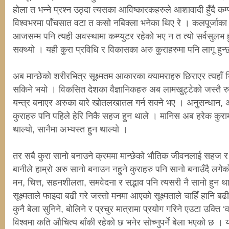
होला त भन्ने प्रश्न उठ्दा त्यसका आविष्कारकहरुले आशावादी हुँदै कम्
विश्वभरमा पाँचसात वटा त कसो नबिक्ला भनेका थिए रे । कलपूर्जा
आजसम्म पनि त्यही अवस्थामा कम्प्युटर रहेको भए न त त्यो सर्वसुलभ 
सक्थ्यो । यही कुरा प्रविधि र विकासका अरु कुराहरुमा पनि लागू हुन्
अब मान्छेको शरीरभित्र सूक्ष्मतम आकारका क्यामराहरु छिराएर त्यहाँ 
सकिने भयो । विकसित देशका वैज्ञानिकहरु अब लामखुट्टेको जस्तै 
यन्त्र बनाएर अरुका बारे खोतलखातल गर्न सक्ने भए । अनुसन्धान, 
कुराहरु पनि पहिले हेरि निकै सहज हुन थाले । मानिस अब हरेक कुरा
थाल्यो, सानैमा अभ्यस्त हुन थाल्यो ।
तर सबै कुरा सानो बनाउने क्रममा मान्छेको भौतिक जीवनलाई सहज र
बानीले हाम्रो अरु सानो बनाउन नहुने कुराहरु पनि सानो बनाउँदै ल
मन, चित्त, सहनशीलता, समवेदना र सद्भाव पनि त्यसरी नै सानो हुन 
सूक्ष्मताले फाइदा बढी गरे जस्तो मनमा आएको सूक्ष्मताले चाहिँ हानि 
कुनै बेला सुनिने, बोलिने र प्रचुर मात्रामा प्रयोग गरिने एउटा उक्ति 
विश्वमा कति औचित्य बाँकी रहेको छ भनेर सोच्नुपर्ने बेला भएको छ