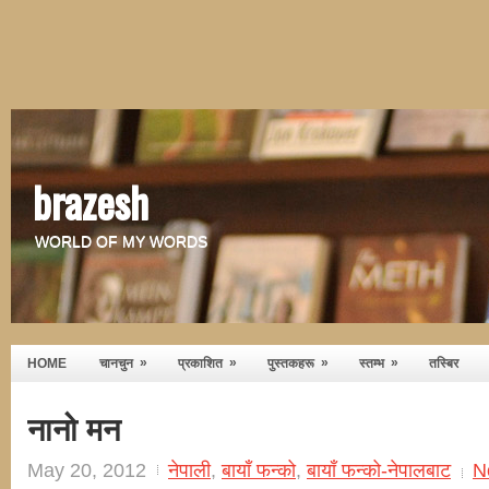
brazesh
WORLD OF MY WORDS
»
»
»
»
HOME
चानचुन
प्रकाशित
पुस्तकहरू
स्तम्भ
तस्बिर
नानो मन
May 20, 2012
नेपाली
,
बायाँ फन्को
,
बायाँ फन्को-नेपालबाट
N