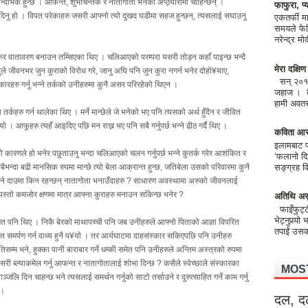
ान्दर्भिक हुन्छ । आफन्त, शुभचिन्तक र नातागोता भनेको अप्ठ्यारोमा चाहिन्छन् ।
फाफुरा, प्य
 दिनु हो । विपत परेकाहरु जसरी आफ्नो त्यो दुखद घडीमा सहज हुन्छन्, त्यसलाई सघाउनु
एकतर्फी मा
समयले फेर
नरेन्द्र 
कर वातावरण बनाउन तम्सिएका थिए । चलिआएको परम्परा यसरी तोड्न कहाँ पाइन्छ भन्दै
मेरा दक्षि
ुले जीवनभर जुन कुराको विरोध गरे, जानु अघि पनि जुन कुरा नगर्न भनेर दोहो¥याए,
सन् २०१८ 
हरु गर्नु भन्ने तर्कको उनीहरुमा कुनै असर परिरहेको थिएन ।
जहाज । बैं
हामी अवतरण
हरु गर्न थालेका थिए । मर्ने मान्छेले जे भनेको भए पनि त्यसको अर्थ हुँदैन र जीवित
ो । आफूहरु त्यहँ आइदिए पछि मन राख्न भए पनि सबै गर्नुपर्छ भन्ने ढीठ गर्दै थिए ।
कविता आर
इलामबाट फो
ो कारणले हो भनेर पछुताउनु भन्दा चलिआएको चलन गर्नुपर्छ भन्ने कुतर्क गरेर आशंकित र
‘फलानो दि
भन्दा बढी मानसिक रुपमा मान्छे त्यो बेला आक्रान्त हुन्छ, जतिबेला उसको परिवारमा कुनै
सङ्ग्रह वि
ने दाउमा किन रहन्छन् नातागोता भनाउँदाहरु ? साधारण अवस्थामा अरुको जीवनलाई
यस्तो कमजोर क्षणमा मात्र आफ्ना कुराहरु मनाउन सकिन्छ भनेर ?
अतिथि अस
फाइँफुट्
भेट्नुपर्‍यो
मत पनि थिए । निकै बेरको माथापच्ची पनि जब उनीहरुले आफ्नो पिताको आज्ञा विपरित
तपाईं उसको
न्तत समर्पण गर्न वाध्य हुनै प¥यो । तर आर्यघाटमा दाहसंस्कार सकिएपछि पनि उनीहरु
म्म भने, हुक्का पानी बाराबार गर्ने धम्की समेत पनि उनीहरुले अन्तिम अस्त्रको रुपमा
सरी ब्ल्याकमेल गर्नु आफन्त र नातागोतालाई शोभा दिन्छ ? कसैले स्वेच्छाले संस्कारका
MOS
दिन चाहन्छ भने त्यसलाई समर्थन गर्नुको साटो तर्साउने र दुरुत्साहित गर्ने काम गर्नु
 ।
दल, द