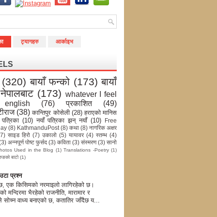
का
ट्यागहरु
आर्काइभ
ELS
(320)
बायाँ फन्को
(173)
बायाँ
-नेपालबाट
(173)
whatever I feel
english
(76)
प्रकाशित
(49)
टीराज
(38)
कान्तिपुर कोसेली
(28)
हराएको मानिस
 पत्रिका
(10)
नयाँ पत्रिका झन् नयाँ
(10)
Free
day
(8)
KathmanduPost
(8)
कथा
(8)
नागरिक अक्षर
(7)
साइड हिरो
(7)
उकालो
(5)
यायावर
(4)
स्तम्भ
(4)
(3)
अन्नपूर्ण पोष्ट फुर्सद
(3)
कविता
(3)
संस्मरण
(3)
सानो
hotos Used in the Blog
(1)
Translations -Poetry
(1)
रुङको बाटो
(1)
टा प्रश्न
 छ, एक किसिमको नरमाइलो लागिरहेको छ।
को मन्दिरमा भैरहेको राजनीति, मारामार र
े सोच्न वाध्य बनाएको छ, कतातिर जाँदैछ य...