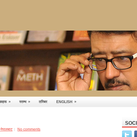
»
»
»
तकहरू
स्तम्भ
तस्बिर
ENGLISH
SOC
ो-नेपालबाट
No comments