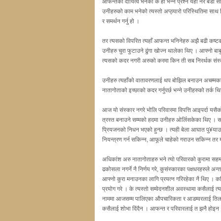
आफन्तको दायित्व भनेको के हो भन्ने प्रश्न यहाँ नेर बडो स
उनीहरुको काम भनेको त्यस्तो अप्ठ्यारो परिस्थितिमा साथ
र समर्थन गर्नु हो ।
तर त्यसको विपरित त्यहाँ आफन्त भनिनेहरु अझै बढी कष्ट
उनीहरु चुरा फुटाउने ढुंगा खोज्न थालेका थिए । आफ्नो बाब
त्यसको कदर नगरी अरुको करमा किन ती सब निरर्थक संस्कार
उनीहरु त्यहाँको वातावरणलाई थप बोझिल बनाउन अचम्मका तर्क
नातागोताको इच्छाको कदर गर्नुपर्छ भन्ने उनीहरुको तर्क थिय
आज यो संस्कार नगरे भोलि परिवारमा विपत्ति आइपर्दा यसैक
त्रस्त बनाउने सम्मको हदमा उनीहरु ओर्लिसकेका थिए । सबै
प्रियजनको निधन भएको हुन्छ । त्यही बेला आघात पु¥याउ
नियन्त्रण गर्न सकिन्न, आफूले चाहेको गराउन सकिन्न तर 
अधिकांश अरु नातागोताहरु भने त्यो परिवारको कुरामा सह
ढकोसला नगर्ने नै निर्णय गरे, कुसंस्कारका पक्षधरहरुले अ
आफ्नो कुरा मनाउनका लागि प्रयत्न गरिरहेका नै थिए । कतिस
प्रयोग गरे । के त्यस्तो सम्वेदनशील अवस्थामा कसैलाई त्य
नाममा आजसम्म पालिएका औपचारिकता र आडम्वरलाई तिलाञ्जलि 
कसैलाई शोभा दिंदैन । आफन्त र परिवारलाई त झनै होइन