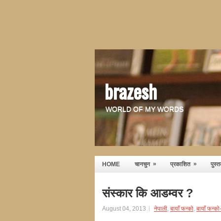
brazesh
WORLD OF MY WORDS
»
»
HOME
चानचुन
प्रकाशित
पुस्
संस्कार कि आडम्वर ?
August 04, 2013
नेपाली
,
बायाँ फन्को
,
बायाँ फन्क