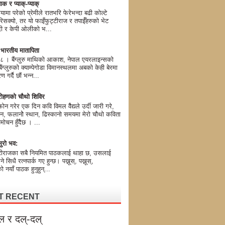
ाक र प्याक्-प्याक्
यामा परेको प्रेमीले रातभरि फेरेभन्दा बढी कोल्टे
िसक्यो, तर यो फाइँफुट्टीराज र तपाईँहरुको भेट
मोदी र केपी ओलीको भ...
ण भारतीय मातापिता
। बैंग्लुरु माथिको आकाश, नेपाल एयरलाइन्सको
ग्लुरुको क्याम्पेगोडा विमानस्थलमा अबको केही बेरमा
 गर्दै छौं भन्न...
ोहणको चौथो शिविर
न गरेर एक दिन कवि विमल वैैद्यले उर्दी जारी गरे,
न, फलानोे स्थान, ढिस्कानो समयमा मेरो चौथो कविता
मोचन हुँदैैछ । ...
ुरो भव:
टीराजका सबै नियमित पाठकलाई थाहा छ, उसलाई
 भने सिधै रत्नपार्क गए हुन्छ। पख्नूस्, पख्नूस्,
 नयाँ पाठक हुनुहुन्...
T RECENT
ल र दल्-दल्