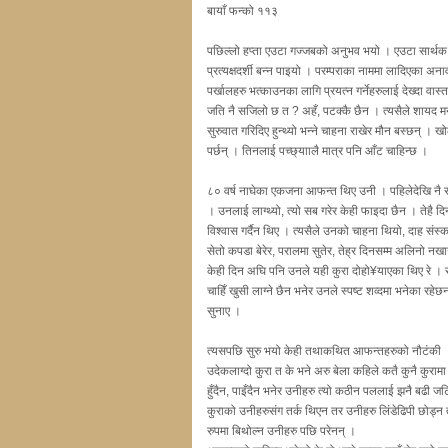
बायाँ फन्को ११३
पछिल्लो हप्ता एउटा गज्जबको अनुभव भयो । एउटा सार्थक
प्रत्यक्षदर्शी बन्न पाइयो । परम्पराका नाममा लादिएका अन
पर्खालहरु भत्काउनका लागि प्रयत्न गर्नेहरुलाई देख्दा वास
जति नै सजिलो छ त ? अहँ, पटक्कै छैन । त्यसैले शायद म
सुरुवात गरिदिए हुन्थ्यो भन्ने चाहना राखेर मौन बस्छन् । ख
पर्छन् । तिनलाई पच्छ्याालै मात्र पनि आँट चाहिन्छ ।
८० वर्ष नाघेका एकजना आफन्त थिए उनी । पहिलेदेखि नै सँध
। उनलाई लाग्थ्यो, त्यो सब गरेर केही फाइदा छैन । तेहै
विश्वास गर्दैन थिए । त्यसैले उनको चाहना थियो, दाह सं
सेतो कपडा बेरेर, परालमा सुतेर, तेह्र दिनसम्म अलिनो नखा
केही दिन अघि पनि उनले यही कुरा दोहो¥याएका थिए रे । 
चाहिँ खुसी लाग्ने छैन भनेर उनले स्पष्ट शव्दमा भनेका 
सुनाए ।
त्यसपछि सुरु भयो केही तथाकथित आफन्तहरुको नौटंकी । स
उदेकलाग्दो कुरा त के भने अरु बेला कहिले कतै कुनै कुरामा व
हुँदैन, पाइँदैन भनेर उनीहरु त्यो कठीन पललाई झनै बढी जटि
कुराको उनीहरुसंग तर्क थिएन तर उनीहरु लिंडेढिपी छोड्
रुपमा बिथोल्न उनीहरु पछि परेनन् ।