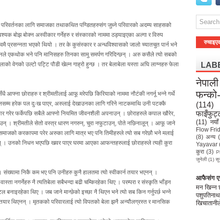
 परिवर्तनका लागि समाजका तथाकथित पण्डितहरुसंग जुध्ने परिवारको अदम्य साहसको
ावश्यक बोझ बोक्न अस्वीकार गर्नेहरु र संस्कारको नाममा ठड्याइएका अल्गा र विरुप
रुचाइए
्तवमै प्रसन्नता भएको थियो । तर के कुसंस्कार र अन्धविश्वासको जालो च्यातचुत पार्न भने
नले एकथोक भने पनि मानिसहरु तिनका सामु समर्पण गरिदिन्छन् । अरु कसैले त्यो सबको
ोलाको वेगको उल्टो पट्टि पौडी खेल्न गाह्रो हुन्छ । तर बेलाबेला यस्ता अघि लाग्नहरु फेला
LAB
नेपाली
फन्को
ै आफ्ना छोराहरु र श्रीमतीलाई आफू मरेपछि किरियाको नाममा नौटंकी नगर्नू भन्ने गर्थे
 दिनसम्म हरेक पल दुःख पाएर, अरुलाई देखाउनका लागि गरिने नाटकमाथि उनी पटक्कै
(114)
फाइँफुट्
स्कार गरेर फर्केपछि सबैले आफ्नो नियमित जीवनशैली अपनाउन् । छोराहरुले कपाल खौरेर,
(11)
नयाँ
उन् । श्रीमतीले सेतो वस्त्र धारण नगरुन्, चुरा नफुटाउन्, पोते नछिनालून् । आफू जाने
Flow Fri
समाजको करकापमा परेर अरुका लागि मात्र भए पनि तिमीहरुले त्यो सब गरेछौ भने मलाई
(8)
अन्य
रहेछन् । उनको निधन भएपछि खवर पाएर घरमा आएका आफन्तहरुलाई छोराहरुले त्यही कुरा
Yayavar
कुरा
(3)
P
जुनेली
(1)
सु
ंख्यामा निकै कम भए पनि उनीहरु कुनै हालतमा त्यो स्वीकार्न तयार भएनन् ।
आफैसंग एउ
ास्ता नगर्नेहरु नै त्यतिबेला सबैभन्दा बढी चम्किरहेका थिए । परम्परा र संस्कृति भाँड्न
मन खिन्न
ल बनाइरहेका थिए । जब जाने मान्छेको इच्छा नै थिएन भने त्यो सब किन गर्नुपर्छ भन्ने
पशुपतिनाथ
न तयार थिएनन् । मृतकको परिवारलाई त्यो विपतको बेला झनै अन्यौलग्रस्त र मानसिक
खिचातानील