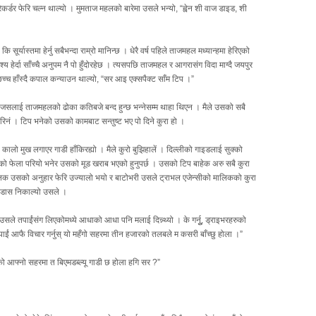
ेकर्डर फेरि चल्न थाल्यो । मुमताज महलको बारेमा उसले भन्यो, “ह्वेन शी वाज डाइड, शी
ूर्यास्तमा हेर्नु सबैभन्दा राम्रो मानिन्छ । धेरै वर्ष पहिले ताजमहल मध्यान्हमा हेरिएको
ेर्दा साँच्चै अनुपम नै पो हुँदोरहेछ । त्यसपछि ताजमहल र आगरासंग विदा माग्दै जयपुर
िच्च हाँस्दै कपाल कन्याउन थाल्यो, “सर आइ एक्सपैक्ट साँम टिप ।”
ाइड, जसलाई ताजमहलको ढोका कतिबजे बन्द हुन्छ भन्नेसम्म थाहा थिएन । मैले उसको सबै
रिनं । टिप भनेको उसको कामबाट सन्तुष्ट भए पो दिने कुरा हो ।
ो । कालो मुख लगाएर गाडी हाँकिरह्यो । मैले कुरो बुझिहालें । दिल्लीको गाइडलाई सुक्को
सको फेला परियो भनेर उसको मूड खराब भएको हुनुपर्छ । उसको टिप बाहेक अरु सबै कुरा
चानक उसको अनुहार फेरि उज्यालो भयो र बाटोभरी उसले ट्राभल एजेन्सीको मालिकको कुरा
 भडास निकाल्यो उसले ।
उसले तपाईंसंग लिएकोमध्ये आधाको आधा पनि मलाई दिन्न्थ्यो । के गर्नुू, ड्राइभरहरुको
तपाईं आफै विचार गर्नुस् यो महँगो सहरमा तीन हजारको तलबले म कसरी बाँच्छु होला ।”
ो आफ्नो सहरमा त बिएमडब्ल्यू गाडी छ होला हगि सर ?”