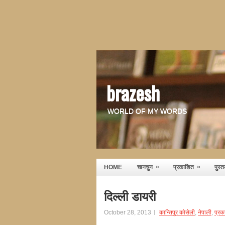
brazesh
WORLD OF MY WORDS
»
»
HOME
चानचुन
प्रकाशित
पुस्
दिल्ली डायरी
October 28, 2013
कान्तिपुर कोसेली
,
नेपाली
,
प्रक