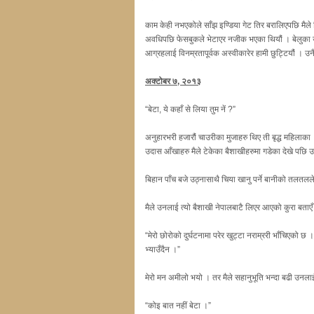
काम केही नभएकोले साँझ इण्डिया गेट तिर बरालिएपछि मैले दि
अवधिपछि फेसबुकले भेटाएर नजीक भएका थियौं । बेलुका 
आग्रहलाई विनम्रतापूर्वक अस्वीकारेर हामी छुट्टियौं । उनैले
अक्टोबर ७, २०१३
“बेटा, ये कहाँ से लिया तुम नें ?”
अनुहारभरी हजारौं चाउरीका मुजाहरु थिए ती बृद्ध महिलाका
उदास आँखाहरु मैले टेकेका बैशाखीहरुमा गडेका देखे पछि उनल
बिहान पाँच बजे उठ्नासाथै चिया खानु पर्ने बानीको तलतलल
मैले उनलाई त्यो बैशाखी नेपालबाटै लिएर आएको कुरा बताएँ
“मेरो छोरोको दुर्घटनामा परेर खुट्टा नराम्ररी भाँचिएको छ
भ्याउँदैन ।”
मेरो मन अमीलो भयो । तर मैले सहानुभूति भन्दा बढी उनल
“कोइ बात नहीं बेटा ।”