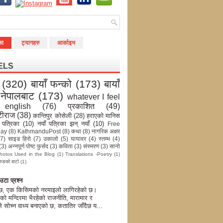
का
ट्यागहरु
आर्काइभ
ELS
(320)
बायाँ फन्को
(173)
बायाँ
-नेपालबाट
(173)
whatever I feel
english
(76)
प्रकाशित
(49)
टीराज
(38)
कान्तिपुर कोसेली
(28)
हराएको मानिस
 पत्रिका
(10)
नयाँ पत्रिका झन् नयाँ
(10)
Free
day
(8)
KathmanduPost
(8)
कथा
(8)
नागरिक अक्षर
(7)
साइड हिरो
(7)
उकालो
(5)
यायावर
(4)
स्तम्भ
(4)
(3)
अन्नपूर्ण पोष्ट फुर्सद
(3)
कविता
(3)
संस्मरण
(3)
सानो
hotos Used in the Blog
(1)
Translations -Poetry
(1)
रुङको बाटो
(1)
टा प्रश्न
 छ, एक किसिमको नरमाइलो लागिरहेको छ।
को मन्दिरमा भैरहेको राजनीति, मारामार र
े सोच्न वाध्य बनाएको छ, कतातिर जाँदैछ य...