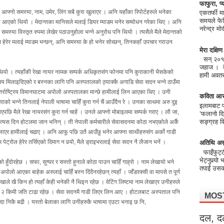
फाफुरा, प्य
। आफ्नो समस्या, नाम, उमेर, लिंग सबै कुरा खुलाएर । अनि यहाँका रिपोर्टहरुले भनेका
एकतर्फी मा
समयले फेर
वाफ आएको थियो । मेदान्तका मानिसले मलाई डियर म्याडम भनेर सम्वोधन गरेका थिए । अनि
नरेन्द्र 
समस्या विस्तृत रुपमा लेखेर पठाउनुहोला भन्ने अनुरोध पनि थियो । त्यसैले मैले मेदान्तको
ल हेरेर मलाई म्याडम भन्छन्, अनि समस्या के हो भनेर सोध्छन्, तिनकहाँ उपचार गराउन
मेरा दक्षि
सन् २०१८ 
जहाज । बैं
लो थियो । त्यहाँकी रेखा नायर नामक सम्पर्क अधिकृतसंग फोनमा पनि कुराकानी भैसकेको
हामी अवतरण
मय मिलाइदिएको र बस्नका लागि पनि अस्पतालको ठ्याक्कै अगाडि सेवा सदन भन्ने ठाउँमा
न्तर्राष्ट्रिय विमानघाटमा अपोलो अस्पतालका मान्छे हामीलाई लिन आएका थिए । उनी
कविता आर
को भन्ने तिनलाई नेपाली भाषामा चाहिँ कुरा गर्न चैं आउँदैन रे । उनका साथमा अरु दुइ
इलामबाट फो
एपछि मैले रेखा नायरसंग कुरा गर्न चाहें । उनले आफ्नो मोबाइलमा सम्पर्क गराए । लौ जा,
‘फलानो दि
सङ्ग्रह वि
त्यस दिन होटलमा जान भनिन् । ती नेपाली कर्मचारीले सेवासदनमा कोठा नभएकोले अर्कै
िलाएर हामीलाई चढाए । अनि आफू पछि उतै आउँछु भनेर आफ्ना साथीहरुसंग अर्को गाडी
ेट्रोल हेरेर तर्सिएको दिमाग न पर्‍यो, मैले ड्राइभरलाई सेवा सदन नै लैजान भनें ।
अतिथि अस
फाइँफुट्
भेट्नुपर्‍यो
हुँदोरहेछ । सफा, सुग्घर र सस्तो हुनाले कोठा पाउन चाहिँ गाह्रो । नाम लेखायो भने
तपाईं उसको
लो आएका बाहेक अरुलाई चाहिँ बस्न दिंदैनरहेछन् त्यहाँ । जाँडरक्सी वा मापसे त पूर्ण
। रेखाले खै किन हो त्यहाँ केही भनेकी नै थिइन रहेछ । वेटिंग लिष्टमा नाम लेखाएर उनीहरुले
ोबाट २ किमी जति टाढा रहेछ । सेवा सदनमै गाडी लिएर लिन आए । होटलबाट अस्पताल पनि
MOS
न भन्दा निकै बढी । यस्तो बेलाका लागि उनीहरुकै भाषामा एउटा भनाइ छ नि,
दल, द