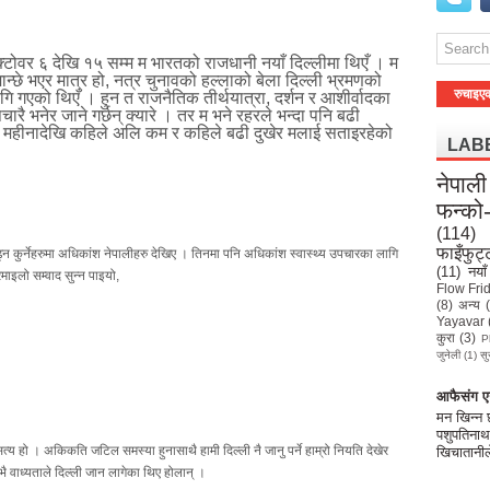
टोवर ६ देखि १५ सम्म म भारतको राजधानी नयाँ दिल्लीमा थिएँ । म
न्छे भएर मात्र हो, नत्र चुनावको हल्लाको बेला दिल्ली भ्रमणको
रुचाइए
गि गएको थिएँ । हुन त राजनैतिक तीर्थयात्रा, दर्शन र आशीर्वादका
चारै भनेर जाने गर्छन् क्यारे । तर म भने रहरले भन्दा पनि बढी
 नौ महीनादेखि कहिले अलि कम र कहिले बढी दुखेर मलाई सताइरहेको
LAB
नेपाली
फन्को
(114)
फाइँफुट्
 कुर्नेहरुमा अधिकांश नेपालीहरु देखिए । तिनमा पनि अधिकांश स्वास्थ्य उपचारका लागि
(11)
नयाँ
रमाइलो सम्वाद सुन्न पाइयो,
Flow Fri
(8)
अन्य
Yayavar
कुरा
(3)
P
जुनेली
(1)
सु
आफैसंग एउ
मन खिन्न
पशुपतिनाथ
 सत्य हो । अकिकति जटिल समस्या हुनासाथै हामी दिल्ली नै जानु पर्ने हाम्रो नियति देखेर
खिचातानील
ै वाध्यताले दिल्ली जान लागेका थिए होलान् ।