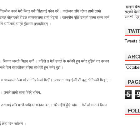
हाम्रा देश
ल्लीमा बस्ने मेरी मित्र पमी सिंहलाई फोन गरें । कलेजमा संगै पढेका हामी लामो
गएको बेला
आफ्नो प्रि
उनले बोलाएको होटल ताजमहलमा हामी भेट्यौं । खानपीन पछि उनको घरमा बस्न जाने
 हामीलाई हाम्रो गुँडसम्म पुर्‍याइदिइन् ।
TWI
Tweets 
ARC
 । सिन्का जस्ती थिइन् उनी । पहिले त मैले उनले के भनेकी हुन् भनेर बुझिनं तर उनका
े तिनै बैशाखीका बारेमा सोधेकी हुन् भनेर बुझें ।
े म चायवाला ठेला खोज्न निस्केको थिएँ । उताबाट आइरहेकी ती बृद्धा भेटिएकी थिइन् ।
PAG
5
 । उनले लामो सास फेरेरे भनिन्,
 । उसलाई पनि यस्तै चाहिन्छ भनेका छन् । धेरै महँगो हुँदो रहेछ । मेरो औकातले किन्न
FOL
ाई केही दिन सकिनं ।