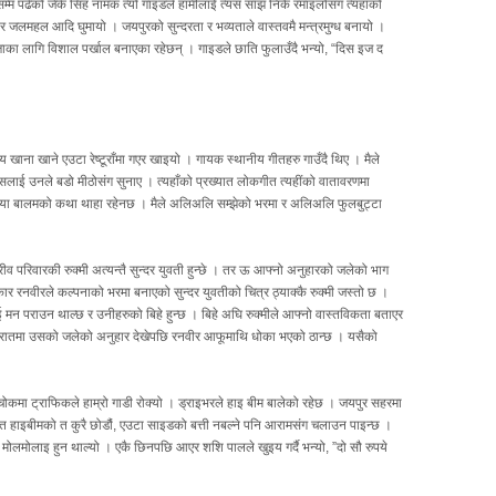
 पढेको जेके सिंह नामक त्यो गाइडले हामीलाई त्यस साँझ निकै रमाइलोसंग त्यहाँको
र जलमहल आदि घुमायो । जयपुरको सुन्दरता र भव्यताले वास्तवमै मन्त्रमुग्ध बनायो ।
षाका लागि विशाल पर्खाल बनाएका रहेछन् । गाइडले छाति फुलाउँदै भन्यो, “दिस इज द
ाना खाने एउटा रेष्टूराँमा गएर खाइयो । गायक स्थानीय गीतहरु गाउँदै थिए । मैले
सलाई उनले बडो मीठोसंग सुनाए । त्यहाँको प्रख्यात लोकगीत त्यहींको वातावरणमा
ेसरिया बालमको कथा थाहा रहेनछ । मैले अलिअलि सम्झेको भरमा र अलिअलि फुलबुट्टा
व परिवारकी रुक्मी अत्यन्तै सुन्दर युवती हुन्छे । तर ऊ आफ्नो अनुहारको जलेको भाग
्रकार रनवीरले कल्पनाको भरमा बनाएको सुन्दर युवतीको चित्र ठ्याक्कै रुक्मी जस्तो छ ।
ई मन पराउन थाल्छ र उनीहरुको बिहे हुन्छ । बिहे अघि रुक्मीले आफ्नो वास्तविकता बताएर
ुहागरातमा उसको जलेको अनुहार देखेपछि रनवीर आफूमाथि धोका भएको ठान्छ । यसैको
चोकमा ट्राफिकले हाम्रो गाडी रोक्यो । ड्राइभरले हाइ बीम बालेको रहेछ । जयपुर सहरमा
 त हाइबीमको त कुरै छोडौं, एउटा साइडको बत्ती नबल्ने पनि आरामसंग चलाउन पाइन्छ ।
ोलमोलाइ हुन थाल्यो । एकै छिनपछि आएर शशि पालले खुइय गर्दै भन्यो, ”दो सौ रुपये