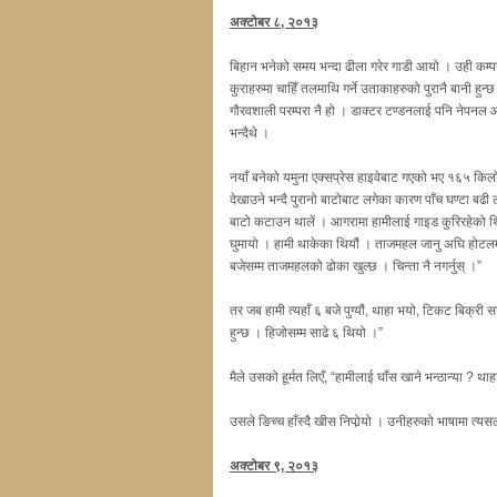
अक्टोबर ८, २०१३
बिहान भनेको समय भन्दा ढीला गरेर गाडी आयो । उही कम्प
कुराहरुमा चाहिँ तलमाथि गर्ने उताकाहरुको पुरानै बानी ह
गौरवशाली परम्परा नै हो । डाक्टर टण्डनलाई पनि नेपनल आएक
भन्दैथे ।
नयाँ बनेको यमुना एक्सप्रेस हाइवेबाट गएको भए १६५ किलोम
देखाउने भन्दै पुरानो बाटोबाट लगेका कारण पाँच घण्टा बढी ल
बाटो कटाउन थालें । आगरामा हामीलाई गाइड कुरिरहेको थि
घुमायो । हामी थाकेका थियौं । ताजमहल जानु अघि होटलमा गएर
बजेसम्म ताजमहलको ढोका खुल्छ । चिन्ता नै नगर्नुस् ।”
तर जब हामी त्यहाँ ६ बजे पुग्यौं, थाहा भयो, टिकट बिक्री 
हुन्छ । हिजोसम्म साढे ६ थियो ।”
मैले उसको हूर्मत लिएँ, “हामीलाई घाँस खाने भन्ठान्या ? थ
उसले ङिच्च हाँस्दै खीस निपोर्‍यो । उनीहरुको भाषामा त्यस
अक्टोबर ९, २०१३