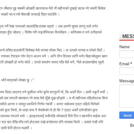
क्टर जँचाएर दुइ चक्की ओखती खानासाथ मेरो नौ महीनाको दुखाई चटक गरे जसरी बिसेक
ान भएको भए म त्यो बैशाखी उनलाई दिएर पठाउँथे ।
गर्ने रेखा नायरको चालादेखि वाक्क भइयो । अब आफ्नै सुरमा लाग्नु पर्ला भनेर
एका हुँदा रहेछन् । विशेष गरी नाइजेरियाका विरामीहरु । कतिसम्म त भने उनीहरुले
MES
Name
 भन्ने वरिष्ठ हाडजोर्नी विशेषज्ञ मेरो भागमा परेका थिए । वा उनको भागमा म परेको थिएँ ।
 र रगतका टेष्टहरु गरेर भेट्न आउन भने । अनि तीन दिनका लागि भनेर बिहानबेलुका खान
री ओखती हो भनेर सोधें । उनले समर्थन जनाए पछि मैले भनें, “मैले काठमाण्डौमा थुप्रै
Email
*
थोरै मात्राको लेख्द्या छु ।”
Messag
र आएनन् भने घुसौंला भनेर कुरेर बस्नुपर्ने भो, कि अर्को दिन । हामी नकुर्ने भयौं ।
ो एक घण्टामै चमत्कार गरे सरह मेरो घुँडो दुख्न छोड्यो । म नौ महीनामा पहिलोपटक बिना
हामीले आगरा र जयपुर बरालिने निर्णय ग¥यौं । कनट सर्कलमा एउटा पहिले चिनेको
घिको कुरा थियो, के थाहा बन्द नै भैसकेको पो हो कि ? एउटा अर्को एजेन्सीसंग कुरा
पलव्ध गराउने भयो । ड्राइभरलाई फर्केपछि स्वेच्छाले दिने टिप र खानपीन बाहेक अरु
त चार देखि पाँच तारे होटलमा राख्ने बन्दोवस्त पनि त्यसमा थियो । उसले गाडी पनि
Br
 हामी फेरि होटल फक्र्यौं ।