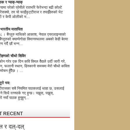
ाक र प्याक्-प्याक्
यामा परेको प्रेमीले रातभरि फेरेभन्दा बढी कोल्टे
िसक्यो, तर यो फाइँफुट्टीराज र तपाईँहरुको भेट
मोदी र केपी ओलीको भ...
ण भारतीय मातापिता
। बैंग्लुरु माथिको आकाश, नेपाल एयरलाइन्सको
ग्लुरुको क्याम्पेगोडा विमानस्थलमा अबको केही बेरमा
 गर्दै छौं भन्न...
ोहणको चौथो शिविर
न गरेर एक दिन कवि विमल वैैद्यले उर्दी जारी गरे,
न, फलानोे स्थान, ढिस्कानो समयमा मेरो चौथो कविता
मोचन हुँदैैछ । ...
ुरो भव:
टीराजका सबै नियमित पाठकलाई थाहा छ, उसलाई
 भने सिधै रत्नपार्क गए हुन्छ। पख्नूस्, पख्नूस्,
 नयाँ पाठक हुनुहुन्...
T RECENT
ल र दल्-दल्