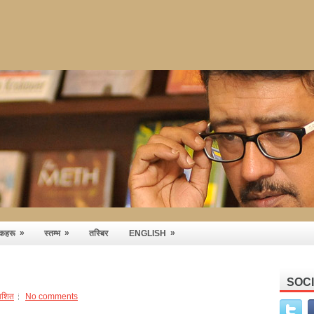
»
»
»
तकहरू
स्तम्भ
तस्बिर
ENGLISH
SOC
ाशित
No comments