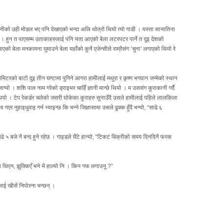
नीको उही मोडल भए पनि देखाएको भन्दा अलि थोत्रो थियो त्यो गाडी । यस्ता सानातिना
ुन्छ । हुन त पाएसम्म उताकाहरुलाई पनि यता आएको बेला लटरपटर पार्ने त दुइ देशको
ो बेला मनकामना घुमाउने बेला यहाँको कुनै एजेन्सीले राम्रैसंग ‘चुना’ लगाएको थियो रे
िटरको बाटो दुइ तीन घण्टामा पुगिने आगरा हामीलाई मथुरा र कृष्ण भगवान जन्मेको स्थान
ाग्यो । शशि पाल नाम गरेको ड्राइभर चाहिँ ज्ञानी मान्छे थियो । म उससंग कुराकानी गर्दै
यो । टेप रेकर्डर चलेको जसरी घोकेका कुराहरु सुनाउँदै उसले हामीलाई पहिले लालकिला
 नुहाइधुवाइ गर्न भ्याइन्छ कि भन्ने जिज्ञासामा उसले ढुक्क हुँदै भन्यो, “साढे ६
साढे ५ बजे नै बन्द हुने रहेछ । गाइडले घैंटे हान्यो, “टिकट बिक्रीको समय दिनदिनै फरक
ाहा थिएन, झुक्किएँ भने भै हाल्यो नि । किन गफ लगाउनू ?”
लाई खीसें निपोरना भन्छन् ।