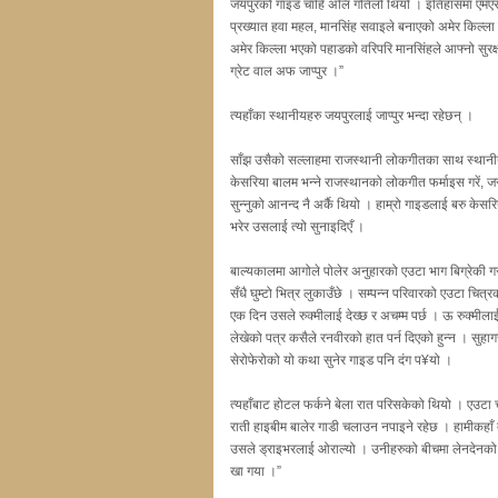
जयपुरको गाइड चाहिँ अलि गतिलो थियो । इतिहासमा एमएसम्म
प्रख्यात हवा महल, मानसिंह सवाइले बनाएको अमेर किल्ला 
अमेर किल्ला भएको पहाडको वरिपरि मानसिंहले आफ्नो सुरक्
ग्रेट वाल अफ जाप्पुर ।”
त्यहाँका स्थानीयहरु जयपुरलाई जाप्पुर भन्दा रहेछन् ।
साँझ उसैको सल्लाहमा राजस्थानी लोकगीतका साथ स्थानीय ख
केसरिया बालम भन्ने राजस्थानको लोकगीत फर्माइस गरें, ज
सुन्नुको आनन्द नै अर्कै थियो । हाम्रो गाइडलाई बरु क
भरेर उसलाई त्यो सुनाइदिएँ ।
बाल्यकालमा आगोले पोलेर अनुहारको एउटा भाग बिग्रेकी गरी
सँधै घुम्टो भित्र लुकाउँछे । सम्पन्न परिवारको एउटा चित
एक दिन उसले रुक्मीलाई देख्छ र अचम्म पर्छ । ऊ रुक्मीला
लेखेको पत्र कसैले रनवीरको हात पर्न दिएको हुन्न । स
सेरोफेरोको यो कथा सुनेर गाइड पनि दंग प¥यो ।
त्यहाँबाट होटल फर्कने बेला रात परिसकेको थियो । एउटा 
राती हाइबीम बालेर गाडी चलाउन नपाइने रहेछ । हामीकहाँ
उसले ड्राइभरलाई ओराल्यो । उनीहरुको बीचमा लेनदेनको म
खा गया ।”