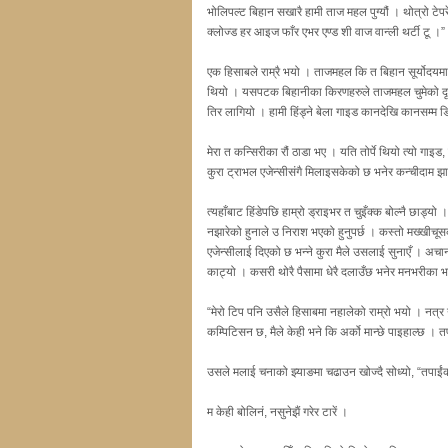
भोलिपल्ट बिहान सखारै हामी ताज महल पुग्यौं । थोत्रो टेपर
क्लोज्ड हर आइज फाँर एभर एण्ड शी वाज वान्ली थर्टी टू ।”
एक हिसाबले राम्रै भयो । ताजमहल कि त बिहान सूर्योदयमा कि स
थियो । यसपटक बिहानीका किरणहरुले ताजमहल चुमेको दृश्य ह
तिर लागियो । हामी हिंड्ने बेला गाइड कानदेखि कानसम्म ङ
मेरा त कन्सिरीका रौं ठाडा भए । यति तोर्पे थियो त्यो ग
कुरा ट्राभल एजेन्सीसंगै मिलाइसकेको छ भनेर कन्चीदाम झा
त्यहाँबाट हिंडेपछि हाम्रो ड्राइभर त चुइँक्क बोल्नै छाड्य
नझारेको हुनाले उ निराश भएको हुनुपर्छ । कस्तो मख्खीचू
एजेन्सीलाई दिएको छ भन्ने कुरा मैले उसलाई सुनाएँ । अ
काट्यो । कसरी थोरै पैसामा धेरै दलाउँछ भनेर मनभरीका
“मेरो टिप पनि उसैले हिसाबमा नहालेको राम्रो भयो । नत्र 
कम्पिटिसन छ, मैले केही भने कि अर्को मान्छे पाइहाल्छ । 
उसले मलाई चनाको झ्याङमा चढाउन खोज्दै सोध्यो, “तपाईंक
म केही बोलिनं, नसुनेझैं गरेर टारें ।