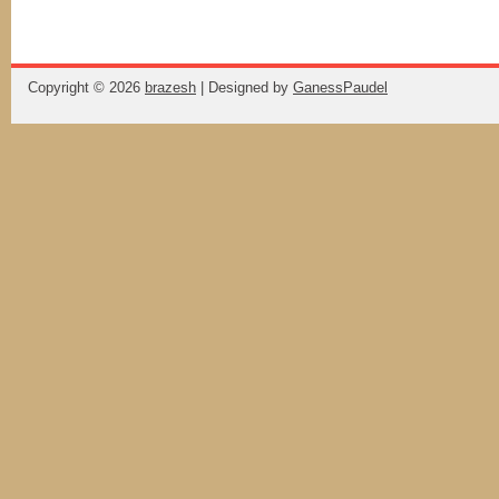
Copyright ©
2026
brazesh
| Designed by
GanessPaudel