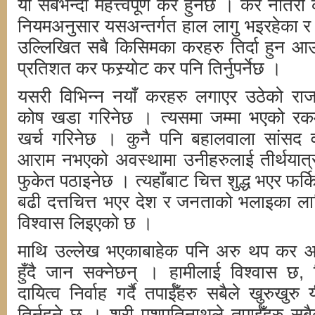
यो सबैभन्दा महत्त्वपूर्ण कर हुनेछ । कर नतिरी 
नियमअनुसार यसअन्तर्गत हाल लागु भइरहेका र श
उल्लिखित सबै किसिमका करहरु तिर्दा हुन 
प्रतिशत कर फस्र्योट कर पनि तिर्नुपर्नेछ ।
यसरी विभिन्न नयाँ करहरु लगाएर उठेको राज
कोष खडा गरिनेछ । त्यसमा जम्मा भएको रकम पू
खर्च गरिनेछ । कुनै पनि बहालवाला सांसद व
आराम नभएको अवस्थामा उनीहरुलाई तीर्थयात्
फुकेत पठाइनेछ । त्यहाँबाट चित्त शुद्ध भएर फर
बढी दत्तचित्त भएर देश र जनताको भलाइका लागि
विश्वास लिइएको छ ।
माथि उल्लेख भएकाबाहेक पनि अरु थप कर आउ
हुँदै जान सक्नेछन् । हामीलाई विश्वास छ, 
दायित्व निर्वाह गर्दै तपाईँहरु सबैले खुरुखुर
तिर्नुहुने छ । श्री पशुपतिनाथले तपाईँहरु स