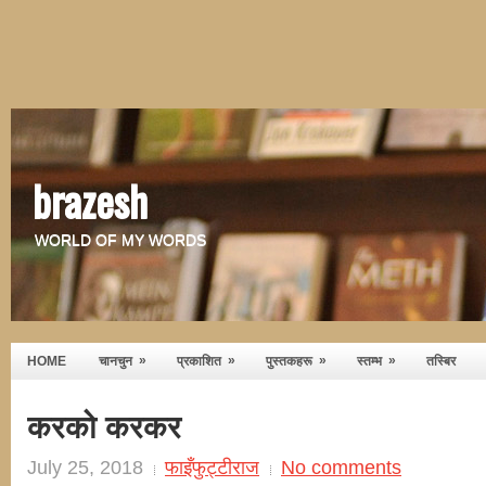
brazesh
WORLD OF MY WORDS
»
»
»
»
HOME
चानचुन
प्रकाशित
पुस्तकहरू
स्तम्भ
तस्बिर
करको करकर
July 25, 2018
फाइँफुट्टीराज
No comments