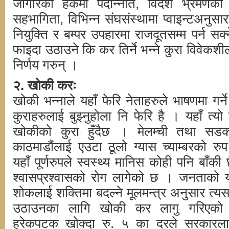
जागीरेको हकमा पदोन्नति, विदेश भ्रमणको 
सहभागिता, विभिन्न संघसंस्थामा प्वाइन्टअनु
नियुक्ति र बम्पर उपहारमा राजदूतसम्म पर्न 
फाइदा उठाउने कि कर तिर्ने भन्ने कुरा विवेकश
निर्णय गरुन् ।
२. खोकी करः
खोकी भन्नाले यहाँ फेरि नेताहरुले भाषणमा गर्ने
कुराहरुलाई बुझ्नुहोला नि फेरि है । यहाँ त्यो
खोकीको कुरा हुँदैछ । मेलम्ची तथा सडक
काठमाडौंलाई एउटा ठूलो ग्यास च्याम्बरको रु
यहाँ पूर्णरुपले स्वस्थ्य मानिस कोही पनि बाँ
श्वासप्रश्वासको रोग लागेको छ । जनताको य
शोकलाई शक्तिमा बदल्ने मूलमन्त्र अनुसार त्
उठाउनका लागि खोकी कर लागु गरिएको 
हरेकपटक खोक्दा रु. ५ का दरले सरकारलाई 