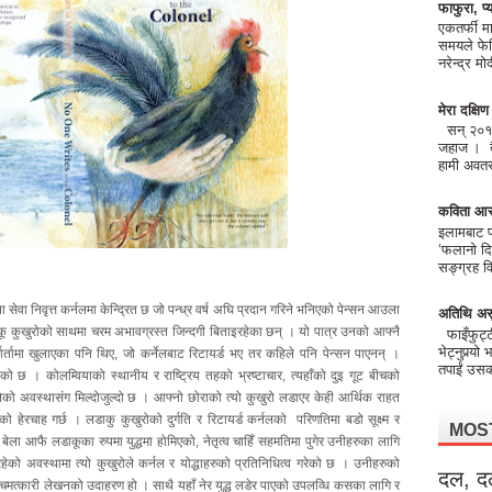
फाफुरा, प्य
एकतर्फी मा
समयले फेर
नरेन्द्र 
मेरा दक्षि
सन् २०१८ 
जहाज । बैं
हामी अवतरण
कविता आर
इलामबाट फो
‘फलानो दि
सङ्ग्रह वि
ेवा निवृत्त कर्नलमा केन्द्रित छ जो पन्ध्र वर्ष अघि प्रदान गरिने भनिएको पेन्सन आउला
अतिथि अस
कू कुखुरोको साथमा चरम अभावग्रस्त जिन्दगी बिताइरहेका छन् । यो पात्र उनको आफ्नै
फाइँफुट्
भेट्नुपर्‍यो
वार्तामा खुलाएका पनि थिए, जो कर्नेलबाट रिटायर्ड भए तर कहिले पनि पेन्सन पाएनन् ।
तपाईं उसको
 छ । कोलम्वियाको स्थानीय र राष्ट्रिय तहको भ्रष्टाचार, त्यहाँको दुइ गूट बीचको
लेको अवस्थासंग मिल्दोजुल्दो छ । आफ्नो छोराको त्यो कुखुरो लडाएर केही आर्थिक राहत
 हेरचाह गर्छ । लडाकु कुखुरोको दुर्गति र रिटायर्ड कर्नलको परिणतिमा बडो सूक्ष्म र
MOS
 बेला आफै लडाकूका रुपमा युद्धमा होमिएको, नेतृत्व चाहिँ सहमतिमा पुगेर उनीहरुका लागि
भैरहेको अवस्थामा त्यो कुखुरोले कर्नल र योद्धाहरुको प्रतिनिधित्व गरेको छ । उनीहरुको
दल, द
 चमत्कारी लेखनको उदाहरण हो । साथै यहाँ नेर युद्ध लडेर पाएको उपलव्धि कसका लागि र