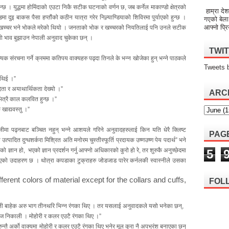
 हुन्छ । युद्धमा होमिंदाको एउटा निकै सटीक घटनाको वर्णन छ, जब कर्नेल माकाण्डो क्षेत्रको
हाम्रा देश
मा दुइ बाकस पैसा हप्तौंको कठीन यात्रा गरेर निल्र्याण्डियाको शिविरमा पुर्याएको हुन्छ ।
गएको बेला
आफ्नो प्रि
ि त्यो खच्चर भने भोकले मरेको थियो । जनताको भोक र खच्चरको नियतिलाई पनि उनले सटीक
यो भाव बुझाउन नेपाली अनुवाद चुकेका छन् ।
TWI
क संरचना गर्ने क्रममा कतिपय वाक्यहरु पढ्दा तिनले के भन्न खोजेका हुन् भन्ने पाठकले
Tweets 
 थिई ।”
िता र अयाथार्थिकता देख्यो ।”
ARC
नभित्रै काल कलवित हुन्छ ।”
खाद्यवस्तु ।”
नेपालीमा पढ्नबाट बञ्चित नहुन् भन्ने आशयले गरिने अनुवादहरुलाई किन यति धेरै क्लिष्ट
PAG
त्पादित दुग्धशर्करा मिश्रित अति मनोरम चुस्तीस्फूर्ति प्रदायक उष्णउष्ण पेय पदार्थ” भने
 ज्ञान हो, भएको ज्ञान प्रदर्शन गर्नु आफ्नो अधिकारको कुरो हो रे, तर शुरुकै अनुच्छेदमा
5
िएको उदाहरण छ । थोत्रा कपडाका टुक्राहरु जोडजाड पारेर कर्नलकी स्वास्नीले उसका
ferent colors of material except for the collars and cuffs,
FOL
 ती बाहेक अरु भाग तीनथरि भिन्न रंगका थिए । तर यसलाई अनुवादकले यसो भनेका छन्,
ज निकाली । मोहोरी र कलर एउटै रंगका थिए ।”
न्तै अर्को वाक्यमा मोहोरी र कलर एउटै रंगका थिए भनेर मूल कुरा नै अपभ्रंश बनाएका छन्