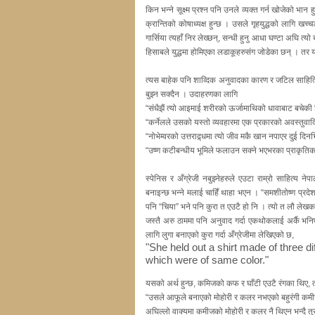
किन भन्ने सूक्ष्म प्रश्न पनि उनले व्यक्त गर्न खोजेको भान
क्रान्तिको कोषाध्यक्ष हुन्छ । उसले गृहयुद्धको लागि खच्चड
गार्सिया त्यहाँ निर लेख्छन्, सन्धी हुनु आधा घण्टा अघ
हिसाबले युद्धमा होमिएका लडाकूहरुसंग जोडेका छन् । तर 
त्यस बाहेक पनि शाव्दिक अनुवादका कारण र जटिल साहित्यि
बुझ्न सक्दैन । उदाहरणका लागि
“संधैझैं त्यो आइमाई शरीरको ऊर्जामाथिको धावाबाट बचेकी
“कर्नेलले उसको यस्तो व्यवहारमा एक प्रकारको अवस्तुवाद
“नोभेम्वरको उत्तराद्र्धमा त्यो जीव मकै खान नपाएर दुई दि
“उष्ण कटीबन्धीय भूमिले फलाउन सक्ने भएभरका प्राकृतिक 
स्पेनिस र अँग्रेजी नबुझ्नेहरुले एउटा राम्रो साहित्य 
बनाइन्छ भन्ने मलाई चाहिँ थाहा भएन । “समशीतोष्ण प्रदेश उ
पनि “चिया” भने पनि कुरा त एउटै हो नि । त्यो त लौ लेखकको
जस्तै अरु ठाममा पनि अनुवाद गर्दा एकथोकलाई अर्कै भन
लागि लुगा बनाएको कुरा गर्दा अँग्रेजीमा लेखिएको छ,
"She held out a shirt made of three dif
which were of same color."
यसको अर्थ हुन्छ, कमिजको कफ र घाँटी एउटै रंगका थिए,
“उसले आफूले बनाएको मोहोरी र कलर नभएको बहुरंगी कमी
अघिल्लो वाक्यमा कमीजको मोहोरी र कलर नै थिएन भन्दै तुरु