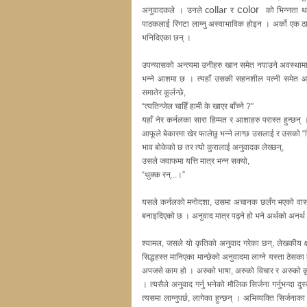
color
अनुवादकले । उनले
collar
र
को भिन्नता थाह
पाठकलाई रिंगटा लाग्नु अस्वाभाविक होइन । अर्को एक
भनिदिएका छन् ।
उपन्यासको अन्त्यमा उनीहरु खान समेत नपाउने अवस्थामा
भन्ने आशमा छ । त्यहाँ उसकी सहनशील पत्नी समेत 
समातेर कुर्लन्छे,
“त्यतिन्जेल चाहिँ हामी के खाएर बाँच्ने ?”
यहाँ नेर कर्नलका सारा हिम्मत र आशाहरु परास्त हुन्छ
आफूले बेकारमा खेर फालेछु भन्ने लाग्छ उसलाई र उसको “शिट्
भाव बोकेको छ तर त्यो कुरालाई अनुवादक लेख्छन्,
उसले जवाफमा यत्ति मात्र भन्न सक्यो,
“थुक्क रन्...।”
यसले कर्नलको मनोदशा, उसमा अचानक छर्लंग भएको वास्
बनाइदिएको छ । अनुवाद मात्र पढ्ने हो भने अर्थको अनर्थ ल
श्यामल, जसले यो कृतिको अनुवाद गरेका छन्, लेखकीय क्षम
सिद्धहस्त मानिएका मान्छेको अनुवादमा लाग्ने यस्ता ठेसका
अपजसे काम हो । अरुको भाषा, अरुको विचार र अरुको कृत
। त्यसैले अनुवाद गर्नु भनेको मौलिक सिर्जना गर्नुभन्द
त्यसमा लाग्नुपर्छ, लागेका हुन्छन् । अभिव्यक्ति सिर्जना