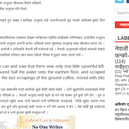
को अनुवाद जीवनभर बिर्सन सक्दिनँ,
जीमा अनुवाद पनि थियो,
ाह्रो हुन सक्छ र शाव्दिक अनुवाद गर्दा नजानीनजानी मूल रुपको कतिसम्म हूर्मत लिन
रुचाइए
म्वियाका प्रख्यात लेखक ग्याब्रियल गार्र्सिया मार्खेजको स्पेनिसबाट अंग्रेजीमा अनुवाद
LAB
पाली अनुवाद अभागी कर्नल अघिल्लो साता जुम्ल्याहा दाजुभाइ सरह एकैसाथ प्राप्त भए ।
नेपाली
ति अंग्रेजी र अलिकति नेपाली गर्दै पालैपालो पढें । नेपाली अनुवादको पहिलो हरफको दोश्रो
फन्को
स्वादिलो परिकार खान बस्दा पहिलो गाँसमा नै ढुङ्गा चपाए जस्तो भयो ।
(114)
e can and saw that there was only one little spoonful left.
फाइँफुट्
(11)
नयाँ
ured half the water onto the earthen floor, and scraped
Flow Fri
il the last scrapings of the ground coffee, mixed with bits
(8)
अन्य
Yayavar
कुरा
(3)
लले एक चम्चाजति मात्रै कफीको धूलो बाँकी रहेको देख्यो । अनि चुल्होमाथि तताइरहेको भाँडो
P
जुनेली
(1)
सु
द गरिएको छ । नेपाली अनुवाद मात्रै पढ्ने हो भने त्यो हेक्का हुने कुरो पनि हैन । हुन त
 पात्रले भुईंमा आधा पानी खनायो भन्ने गार्सियाको भनाइलाई “भाँडो भुईंमा उतारेर त्यस
आफैसंग एउ
अरु कुनै पनि कुरालाई केही फरक त पर्ने पनि अवश्य नै हैन । मैले चाहिँ दुबै पालैपालो
मन खिन्न
ो त भन्ने कुरामा सुरुमै रनभुल्ल परें ।
पशुपतिनाथ
खिचातानील