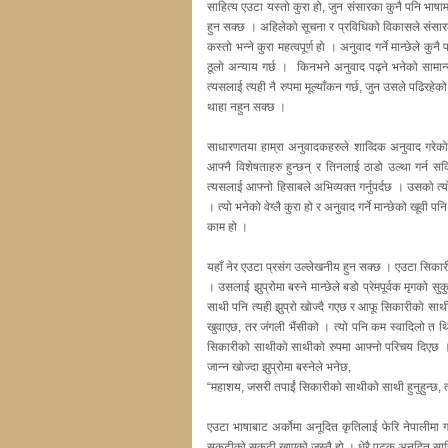
साहित्य एउटा यस्तो कुरा हो, जुन संसारका कुनै पनि भाषाम
हुन सक्छ । अहिलेको सूचना र प्रविधिको विकासले संसार
कस्तो भन्ने कुरा महत्वपूर्ण हो । अनुवाद गर्ने मान्छेले
ठूलो अन्याय गर्छ । किनभने अनुवाद पढ्ने भनेको सामान्
त्यसलाई त्यही नै रुपमा मूल्याँकन गर्छ, जुन उसले पढिरह
थाहा नहुन सक्छ ।
साधारणतया हाम्रा अनुवादकहरुले शाव्दिक अनुवाद गरेको 
आफ्नै विशेषताहरु हुन्छन् र तिनलाई ठाडो उल्था गर्न सकि
त्यसलाई आफ्नो हिसाबले अभिव्यक्त गर्नुपर्दछ । उसको त्
। त्यो भनेको वेग्लै कुरा हो र अनुवाद गर्ने मान्छेको खूवी
काम हो ।
यहाँ नेर एउटा प्रसंग उल्लेखनीय हुन सक्छ । एउटा सिकार
। उसलाई झुप्रोमा बस्ने मान्छेले बडो प्रेमपूर्वक मृगको 
साथी पनि त्यही झुप्रो खोज्दै गएछ र आफू सिकारीको साथी
खुवाएछ, तर जंगली भैंसीको । त्यो पनि कम स्वादिलो त 
सिकारीको साथीको साथीको रुपमा आफ्नो परिचय दिएछ । 
जान्न खोज्दा झुप्रोमा बस्नेले भनेछ,
“महाशय, जसरी तपाईं सिकारीको साथीको साथी हुनुहुन्छ, त्
एउटा भाषाबाट अर्कोमा अनूदित कृतिलाई फेरि नेपालीमा 
सुकुटीको सुकुटी खाएको जस्तै हो । धेरै पटक अनूदित साहित