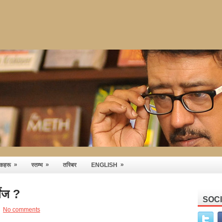
»
»
»
तकहरू
स्तम्भ
तस्बिर
ENGLISH
खेज ?
SOC
No comments