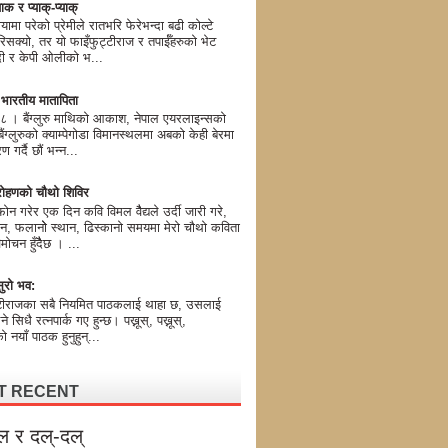
ाक र प्याक्-प्याक्
यामा परेको प्रेमीले रातभरि फेरेभन्दा बढी कोल्टे
िसक्यो, तर यो फाइँफुट्टीराज र तपाईँहरुको भेट
मोदी र केपी ओलीको भ...
ण भारतीय मातापिता
। बैंग्लुरु माथिको आकाश, नेपाल एयरलाइन्सको
ग्लुरुको क्याम्पेगोडा विमानस्थलमा अबको केही बेरमा
 गर्दै छौं भन्न...
ोहणको चौथो शिविर
न गरेर एक दिन कवि विमल वैैद्यले उर्दी जारी गरे,
न, फलानोे स्थान, ढिस्कानो समयमा मेरो चौथो कविता
मोचन हुँदैैछ । ...
ुरो भव:
टीराजका सबै नियमित पाठकलाई थाहा छ, उसलाई
 भने सिधै रत्नपार्क गए हुन्छ। पख्नूस्, पख्नूस्,
 नयाँ पाठक हुनुहुन्...
T RECENT
ल र दल्-दल्