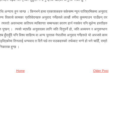
थि अन्याय हुन जान्छ । किनभने हामा प्रकाशकहरु सकेसम्म न्यून पारिश्रमिकमा अनुवाद
य विकासे कामका प्रतिवेदनहरु अनुवाद गर्नेहरुले लाखौं रुपैंया कुम्ल्याउन पाउँछन् तर
्यस्तो अवस्थामा कतिपय व्यक्तिगत सम्बन्धका कारण हार्न नसकेर पनि मूर्धन्य हस्तीहरु
िन पुग्छन् । त्यसो भएपछि अनुवादका लागि जति दिनुपर्ने हो, जति अध्ययन र अनुसन्धान
ि सब हुँदाहुँदै पनि विश्व साहित्य वा अन्य पुस्तक नेपालीमा अनुवाद गर्नेहरुले यो अपजसे काम
ाइदिएकोमा तिनलाई धन्यवाद त दिनै पर्छ तर पाठकहरुको तर्फबाट भन्ने हो भने चाहिँ, राम्रो
हानिकारक हुन्छ ।
Home
Older Post