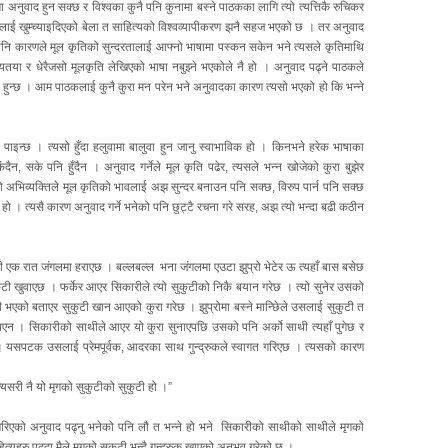
ा अनुवाद हुन सक्छ र विश्वका कुनै पनि कुनामा बस्ने पाठकका लागि त्यो त्यत्तिकै रुचिकर
लाई खुम्च्याइदिएको बेला त साहित्यको विश्वव्यापीकरण झनै सहज भएको छ । तर अनुवाद
 कुनै पनि कारणले मूल कृतिको सुन्दरतालाई आफ्नो भाषामा पस्कन सकेन भने त्यसले कृतिमाथि
यतया र धेरैजसो मूलकृति लेखिएको भाषा नबुझ्ने भएकोले नै हो । अनुवाद पढ्ने पाठकले
ेको हुन्छ । आम पाठकलाई कुनै कुरा मन परेन भने अनुवादका कारण त्यसो भएको हो कि भन्ने
पाइन्छ । त्यसो हुँदा हलुवामा बालुवा हुन जानु स्वाभाविक हो । किनभने हरेक भाषाका
ंदैन, सके पनि हुँदैन । अनुवाद गर्नेले मूल कृति पढेर, त्यसले भन्न खोजेको कुरा बुझेर
यो अभिव्यक्तिले मूल कृतिको भावलाई अझ सुन्दर बनाउन पनि सक्छ, विरुप पार्न पनि सक्छ
 पनि हो । त्यसै कारण अनुवाद गर्ने भनेको पनि छुट्टै रचना गरे सरह, अझ त्यो भन्दा बढी कठीन
ी एक रात जंगलमा हराएछ । बल्लबल्ल भना जंगलमा एउटा झुप्रो भेटेर ऊ त्यहाँ बास बसेछ
सुकुटी खुवाएछ । फर्केर आएर सिकारीले त्यो सुकुटीको निकै बयान गरेछ । त्यो सुनेर उसको
 भएको बताएर सुकुटी खान आएको कुरा गरेछ । झुप्रोमा बस्ने मान्छिेले उसलाई सुकुटी त
थिएन । सिकारीको साथीले आएर यो कुरा सुनाएपछि उसको पनि अर्को साथी त्यहाँ पुगेछ र
यसपटक उसलाई प्रेमपूर्वक, आदरका साथ गुन्द्रुकले स्वागत गरिएछ । त्यसको कारण
यसरी नै यो मृगको सुकुटीको सुकुटी हो ।”
गरिएको अनुवाद पढ्नु भनेको पनि लौ त भन्ने हो भने सिकारीको साथीको साथीले मृगको
्यहरु पढ्दा मैले मृगको सुकुटी भन्दै गुन्द्रुक खाएको अनुभव गरेको छु ।