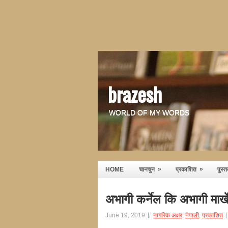
brazesh
WORLD OF MY WORDS
»
»
HOME
चानचुन
प्रकाशित
पुस्
अभागी कर्नेल कि अभागी मार्
June 19, 2019
नागरिक अक्षर
,
नेपाली
,
प्रकाशित