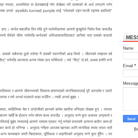
ा नपाएर, अलमलिएर वा हेलचक्र्याईं गरेर लेखेका त्यो वाक्यको के अर्थ लगाउने भनेर
 ठाममा उनले
eyelids turned purple
लाई “परेलाको रङ्ग प्याजी रङ्गमा बदलियो”
 छन् । कर्नल चवालीस दिन पछि हुने भालेभीडन्तमा आफ्नो कुखुरोले जितेर पैसा कमाउँछ
आफ्नो धैर्यको सीमा नाघेपछि कर्नलको अतिआशावादिताबाट आजित भएर उसको कठालो
MES
Name
न् । उसको सबैभन्दा ठूलो भरोसा नै उसकी स्वास्नीको आड थियो । जीवनको पचहत्तर वर्ष
” भनेपछि उपन्यास अन्त्य गरेका छन् गार्सियाले । त्यो “शिट्” ले हरे, अथवा हत्तेरि भन्ने
Email
*
Messag
तविकता र आफ्नो जीवनभरको विश्वास डगमगाएको मानसिकतालाई पूरै अपभ्रंश र उल्टो
ाग्छ र त्यो अनर्थ पाठकले थाहा पाउँदैन । त्यही अनर्थ बुझ्छ ।
ता, साहित्यिक चेत र अंग्रेजीको ज्ञानको बारेमा खप्पीस भनिएका लेखक हुन् । त्यस्ता
 कारण चाहिँ के होलान् भनेर सोच्न बाध्य बनाउँछ । अनुवाद भन्ने कुरा असाध्य अप्ठ्यारो र
िलाई बुझेर त्यसलाई आफ्नो भाषामा प्रकट गर्नु भनेको वास्तवमै अत्यन्त कठीन काम हो
ा दुस्कर कार्य हो भनिन्छ । अनुवाद गर्नेहरु अपजस खानका लागि मानसिक रुपमा तयार भएरै
Br
का अन्य माध्यमहरु जस्तै चित्रकला, मूर्तिकला र सङ्गीतको अनुवाद भन्ने कुरा हुँदैन । तर