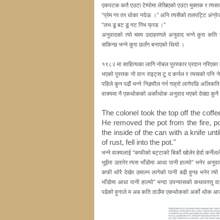
एकपटक कतै एउटा टेम्पोमा लेखिएको एउटा मुक्तक र त्यस
“प्रेम गर तर धोका नदेऊ ।” अनि त्यसैको तलपट्टि अंग्रे
“लभ डू बट डू नट गिभ फ्रड ।”
अनुवादको त्यो चरम उदाहरणले अनुवाद भन्ने कुरा कति ग
सकिन्छ भन्ने कुरा छर्लंग बनाएको थियो ।
१९८२ मा साहित्यका लागि नोबल पुरस्कार प्रदान गरिएका कोल
भएको पुस्तक नो वान राइट्स टू द कर्नल र त्यसको पनि ने
पहिले कुन पढौं भन्ने निक्र्यौल गर्न गाह्रो लागेपछि अलिक
वाक्यमा नै एकथोकको अर्कोथोक अनुवाद भएको देख्दा कुनै 
The colonel took the top off the coffe
He removed the pot from the fire, po
the inside of the can with a knife unt
of rust, fell into the pot."
भन्ने वाक्यलाई “कफीको बट्टाको बिर्को खोलेर हेर्दा कर्ने
भुईंमा उतारेर त्यस भाँडोमा आधा पानी हाल्यो” भनेर अनुवा
कफी थोरै देखेर उमाल्न लागेको पानी बढी हुन्छ भनेर त्यो
भाँडोमा आधा पानी हाल्यो” भन्दा उपन्यासको कथावस्तु वा 
पढेको हुनाले म अब कति ठाउँमा एकथोकको अर्को थोक आउने ह