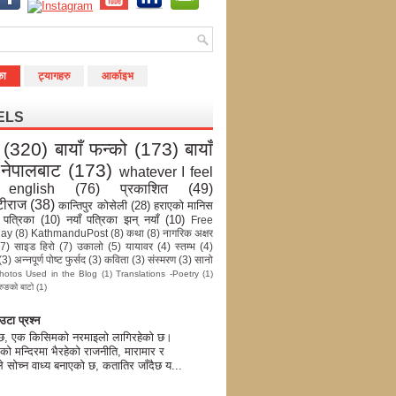
का
ट्यागहरु
आर्काइभ
ELS
(320)
बायाँ फन्को
(173)
बायाँ
-नेपालबाट
(173)
whatever I feel
english
(76)
प्रकाशित
(49)
टीराज
(38)
कान्तिपुर कोसेली
(28)
हराएको मानिस
 पत्रिका
(10)
नयाँ पत्रिका झन् नयाँ
(10)
Free
day
(8)
KathmanduPost
(8)
कथा
(8)
नागरिक अक्षर
(7)
साइड हिरो
(7)
उकालो
(5)
यायावर
(4)
स्तम्भ
(4)
(3)
अन्नपूर्ण पोष्ट फुर्सद
(3)
कविता
(3)
संस्मरण
(3)
सानो
hotos Used in the Blog
(1)
Translations -Poetry
(1)
रुङको बाटो
(1)
टा प्रश्न
 छ, एक किसिमको नरमाइलो लागिरहेको छ।
को मन्दिरमा भैरहेको राजनीति, मारामार र
े सोच्न वाध्य बनाएको छ, कतातिर जाँदैछ य...