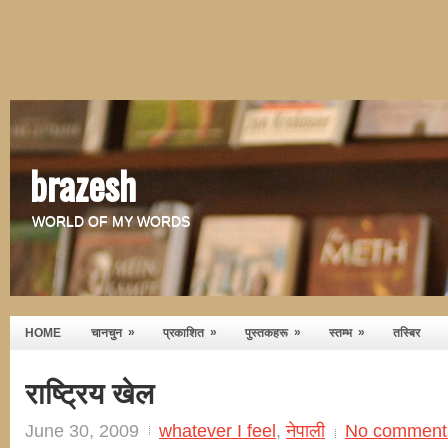
brazesh
WORLD OF MY WORDS
»
»
»
»
HOME
चानचुन
प्रकाशित
पुस्तकहरू
स्तम्भ
तस्बिर
राष्ट्रिय खेल
June 30, 2009
whatever I feel
,
नेपाली
No comment