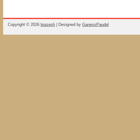
Copyright ©
2026
brazesh
| Designed by
GanessPaudel