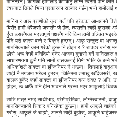
मानिन्छन्। कागको हामीलाई कर्णकटु लाग्ने स्वरमा पनि कति ध
त्यसबाट तिनले भिन्न प्रकारका सञ्चार गर्छन् भन्ने हामीलाई था
मानिस र अरू प्राणीको कुरा गर्दा पनि हरेकका आ-आफ्नै विशेष
बिर्सेर हामी धेरैजसो जससँग जे छैन, त्यससँग त्यही कुराको अपेक
हुँदा उससँगका महत्त्वपूर्ण पक्षसँग नजिकिन हामी वञ्चित भइरहेक
पनि यसै कारण बन्ने र बिग्रने हुन्छन्। आफू सन्तुष्ट वा असन्तु
मानसिकताले काम गरेको हुन्छ नि होइन र ? डाक्टर बनोस् भन्न
छोरो अरू केही बनिदियो भनेर आजन्म गुनासो गर्ने मानिसहरू 
साधारणतया कुनै पनि सानो बालकलाई तिमी भोलि के बन्ने भने
अधिकांशले डाक्टर वा इन्जिनियर नै भन्छन्। तिनलाई बाबुआमाले
त्यही नै मगजमा भरेका हुन्छन्, चिलिममा तमाखु खाँदेजसरी, ख
बालक हुर्केर कहाँ डाक्टर वा इन्जिनियर बन्न सक्छ ? अनि, 
होइन, ऊ आफैँ पनि हीन भावनाले ग्रस्त भएर आफूलाई धिक्क
त्यति मात्र नभई साथीभाइ, प्रेमीप्रेमिका, लोग्नेस्वास्नी, दा
मानसिकताको सिकार बनिरहेका हुन्छन्। हामी आफूले चाहेको 
गरोस्, आफूले जे चाह्यो, अरूले त्यही बुुझोस्, आफूले चाहेज