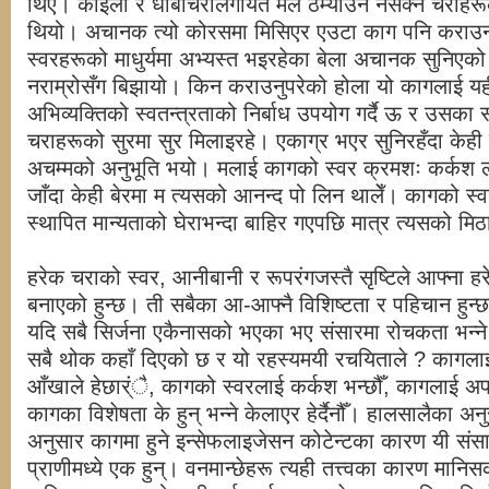
थिए। कोइली र धोबीचरीलगायत मैले ठम्याउन नसक्ने चराहरूक
थियो। अचानक त्यो कोरसमा मिसिएर एउटा काग पनि कराउन
स्वरहरूको माधुर्यमा अभ्यस्त भइरहेका बेला अचानक सुनिएको
नराम्रोसँग बिझायो। किन कराउनुपरेको होला यो कागलाई यह
अभिव्यक्तिको स्वतन्त्रताको निर्बाध उपयोग गर्दै ऊ र उसका
चराहरूको सुरमा सुर मिलाइरहे। एकाग्र भएर सुनिरहँदा केही
अचम्मको अनुभूति भयो। मलाई कागको स्वर क्रमशः कर्कश लाग्
जाँदा केही बेरमा म त्यसको आनन्द पो लिन थालेँ। कागको स्वर
स्थापित मान्यताको घेराभन्दा बाहिर गएपछि मात्र त्यसको मिठ
हरेक चराको स्वर, आनीबानी र रूपरंगजस्तै सृष्टिले आफ्ना 
बनाएको हुन्छ। ती सबैका आ-आफ्नै विशिष्टता र पहिचान हुन्छन्
यदि सबै सिर्जना एकैनासको भएका भए संसारमा रोचकता भन्ने क
सबै थोक कहाँ दिएको छ र यो रहस्यमयी रचयिताले ? कागलाई
आँखाले हेछार्ंै, कागको स्वरलाई कर्कश भन्छौँ, कागलाई अ
कागका विशेषता के हुन् भन्ने केलाएर हेर्दैनौँ। हालसालैका अ
अनुसार कागमा हुने इन्सेफलाइजेसन कोटेन्टका कारण यी संसारक
प्राणीमध्ये एक हुन्। वनमान्छेहरू त्यही तत्त्वका कारण मान