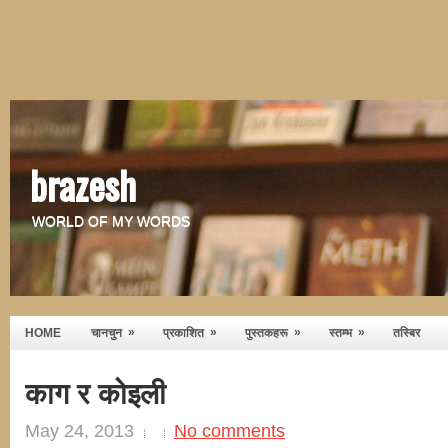
brazesh
WORLD OF MY WORDS
»
»
»
»
HOME
चानचुन
प्रकाशित
पुस्तकहरू
स्तम्भ
तस्बिर
काग र कोइली
May 24, 2013
No comments