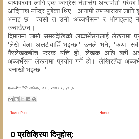
यायावरका लागि एक कांग्रेस नेतासँग अन्तर्वार्ता गरेक
आदिनाथ मन्दिर पुगेका थिए। आगामी उपन्यासका लागि बृहत
भनाइ छ। त्यसो त उनी ‘अब्जर्भेसन’ र भोगाइलाई नै
रुचाउँछन्।
दिमागमा लामो समयदेखिको अब्जर्भेसनलाई लेखनमा प्
‘लेख्ने बेला अलर्टचाहिँ भइन्छ,’ उनले भने, ‘कथा स
गैरलेखकबीच फरक यत्ति हो, लेखक अलि बढी अब्जर
अब्जर्भेसन लेखनमा प्रयोग गर्ने हो। लेखिरहँदा अब्
चनाखो भइन्छ।’
प्रकाशित मिति: शनिबार, जेठ १, २०७३ १६:२५:३८
Newer Post
Home
0 प्रतिक्रिया दिनुहोस्: