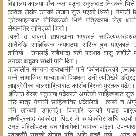
विद्यालय कालमा पाँच कक्षा पढ्दा स्कुलबाट निस्कने भित्त
कविता लेखेर उनको लेखन सुरु भएको थियो। नेपाली शि
प्रोत्साहनबाट निस्किएको भित्ते पत्रिकामा लेख्न 
लेखनतिर तानिएको थियो।
त्यसो त बाबुको छापाखाना भएकाले साहित्यकारहरु
सानैदेखि साहित्यिक जमघटमा सरिक हुन पाएकाले उ
तानियो। उनलाई सबैभन्दा बढी प्रभाव वासु शशीले 
उनका बाबुका साथी पनि थिए।
तत्कालीन समयमा राजधानीमै पनि ‘कोर्सबाहिरको पुस्तक प
भन्ने सामाजिक मान्यताको विपक्षमा उनी त्यतिखेरै उत्र
लाइब्रेरीका बालसाहित्यबाट कोर्सबाहिरको पुस्तक पढेर
‘इंग्लिस बेस्ड’ स्कुलमा पढेकाले अंग्रेजी साहित्यबाट 
पछि मात्र नेपाली साहित्यतिर धकेलियो। त्यसो त अंग
पनि लाग्थ्यो उनलाई। विस्तारै उनको पढाइ जासुसी
लक्ष्मीप्रसाद देवकोटा, पिटर जे कार्थकतिर अघि बढ्यो
उनले पहिलोपटक धच गोतामेको ‘घामका पाइला’ उपन्या
पढाइसँगै उनको लेखन पनि अघि बढ्दै गयो। आठ कक्