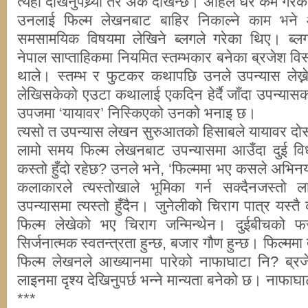
त्यही देखिनुपथ्र्यो तर अर्के देखिन्छ। अहिले धेरै कम गरे
उनलाई फिल्म लेखनबाट बाहिर निकाल्ने काम भने
समसामयिक विषयमा लेखिने ब्लगले गरेका थिए। ब्ल
नेपाल साप्ताहिकमा नियमित स्तम्भकार बनेका ब्रजेश विस
थाले। स्तम्भ र फुटकर कथापछि उनले उपन्यास लेख्न
लेखिसकेको एउटा कथालाई एकदिन हेर्दै जाँदा उपन्या
उपजमा ‘यायावर’ निस्किएको उनको भनाइ छ।
त्यसो त उपन्यास लेखन सुरुआतको हिसाबले यायावर दोस
लामो समय फिल्म लेखनबाट उपन्यासमा आउँदा दुई वि
कस्तो हुँदो रहेछ? उनले भने, ‘फिल्ममा भए कसले अभिनय गर
कलाकारले त्यस्तोखाले भूमिका गर्न सक्दैनजस्तो लाग
उपन्यासमा त्यस्तो हुँदैन। जुनेलीको चिराग पात्र यस्तै क
फिल्म लेखेको भए चिराग जन्मिन्थेन। दुईबीचको फ
सिर्जनात्मक स्वतन्त्रता हुन्छ, बजार गौण हुन्छ। फिल्ममा त
फिल्म लेखनले आख्यानमा पारेको नाफाघाटा नि? ब्रजे
लाइनमा दृश्य देखिनुपर्छ भन्ने मान्यता बनेको छ। नाफाघाट
***