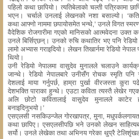
पहिलो कथा छापियो। त्यतिबेलाको चल्ती पत्रिकामा छापि
भएन। चर्चाले उनलाई लेखनको नशा बसाल्यो। ‘कतिल
कथा आफ्नो नाममा छपायोसमेत भन्थे,’ उनले विगत स्मर
वैदेशिक रोजगारीमा गएको मानिसको आत्मवेदना उक्त कथ
उनले बिर्सिएछन्। उनको रुचि कथातिर भए पनि रेडियो
लामो अभ्यास गराइदियो। लेखन तिखार्नमा रेडियो नेपाल 
थियो।
उनी रेडियो नेपालमा वासुदेव मुनालले चलाउने कार्यक
जान्थे। रेडियो नेपालबारे उनीसँग रोचक स्मृति पनि 
देशलाई माया गर्नुपर्छ, हाम्रा पुर्खा वीरजस्ता कुरा
देशभक्ति पाराका हुन्थे। एउटा कविता त्यस्तै लेखेर गए
अलि छोटो कवितालाई वासुदेव मुनालले काटेर ह
बनाइदिनुभयो।’
एसएलसी नसकिउन्जेल गोरखापत्र, मुना, मधुपर्कलगायत 
कथा छापिए। एसएलसीपछि भने उनको लेखन साहित्यबा
सर्यो। उनले लेखेका तथा अभिनय गरेका थुप्रै टेलिशृं