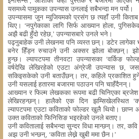
इनोसेन्स’, ओशोका केही पुस्तक र बजारमा आएका नय
यसमध्ये पामुकका उपन्यास उनलाई सबैभन्दा मन पर्यो।
उपन्यासमा जुन म्युजियमको प्रसंग छ त्यहाँ उनी किताब
थिए। ‘नपुगेकाका लागि सिर्फ आख्यान होला, पुगिसके
अझै बढी हुँदो रहेछ,’ उपन्यासबारे उनले भने।
पढ्नुबाहेक उनी लेखनमा पनि व्यस्त छन्। डटेर लागेका 
बनेर हिँड्न रुचाउने उनी अक्सर झोला बोक्छन्। झो
हुन्छ। ल्यापटपमा तीनवटा उपन्यासका ‘वर्किङ फोल्
वर्षदेखि लेखिरहेको एउटा अंग्रेजी उपन्यास छ, 
सकिइसकेको उनी बताउँछन्। तर, कहिले प्रकाशित हुन
उनी यसलाई हतारमा बजारमा पठाउन पनि चाहँदैनन्।
आख्यान र फिल्म लेखकका रूपमा बढी चिनिएका ब्रजेश
लेखिरहन्छन्। हालैको एक दिन झम्सिखेलस्थित ‘क्य
ल्यापटपमा एउटा कविताको फोल्डर खुलै थियो। छाप्न
उक्त कविताको फिनिसिङ भइरहेको उनले बताए।
उनी कवितालाई सबैभन्दा सुन्दर विधा मान्छन्। तर, कवि
अझ उनी भन्छन्, ‘कविता लेख्ने खुबी ममा छैन।’