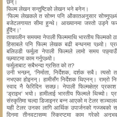
छन्।
फिल्म लेखन सन्तुष्टिको लेखन भने बनेन।
‘फिल्म लेखकले त सोच्न पनि औकातअनुसार सोच्नुपथ्र्यो
बजेटलगायत सीमा हुन्थे। आख्यानमा जस्तो उड्ने 
हुँदैन।’
तत्कालीन समयमा नेपाली फिल्ममाथि भारतीय फिल्मको ठा
हिसाबले पनि फिल्म लेखक बढी बन्धनमा पथ्र्यो। प्रक
बलिउडी फर्मुला नेपाली फिल्मले लामो समय पछ्याउ
फम्र्याटमा काम गर्नुपथ्र्यो।
फर्मुलाबाट सबैभन्दा ग्रसित को त?
उनी भन्छन्, ‘निर्माता, निर्देशक, दर्शक सबै। त्यस
नभएका होइनन्। हामीसँग निर्देशक थिएनन्। राम्रो नि
स्वाद नै फेरिदिन सक्छ। नेपाली फिल्मक्षेत्र प्रक
‘ड्राइभ’ भयो। हामीलाई भारतीय फिल्मले थिच्यो। प्र
संस्कृतिमा चल्दा डिजाइनर बन्न आएको म टेलर सञ्चालक 
यही टेलर उनका लागि आर्थिक उपार्जनको गज्जबको स
दिनमा तीनवटासम्म स्क्रिप्टमा काम गरेको अनुभव