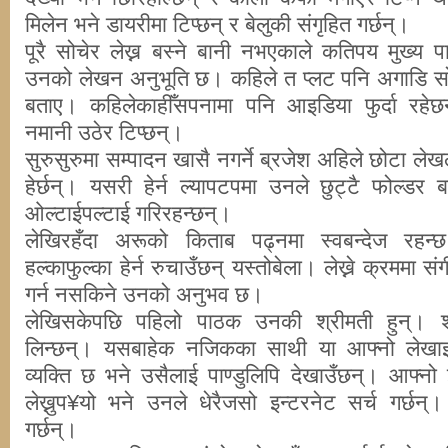
मिलेन भने डायरीमा टिप्छन् र बेलुकी संगृहित गर्छन्।
पूरै सोचेर लेख्न बस्ने बानी नभएकाले कतिपय मुख्य पात
उनको लेखन अनुभूति छ। कहिले त प्लट पनि अगाडि सोच्
बताए। कहिलेकाहीँसपनामा पनि आइडिया फुर्दा रहेछन
नमानी उठेर टिप्छन्।
सुरुसुरुमा सम्पादन खासै नगर्ने ब्रजेश अहिले छोटा लेखलाई
हेर्छन्। यसरी हेर्न ल्यापटपमा उनले छुट्टै फोल्डर
ओल्टाईपल्टाई गरिरहन्छन्।
लेखिरहँदा अरूको किताब पढ्नमा स्वबन्देज रह
हल्काफुल्का हेर्न रुचाउँछन् यस्तोबेला। लेख्ने क्रममा सं
गर्न नसकिने उनको अनुभव छ।
लेखिसकेपछि पहिलो पाठक उनकी श्रीमती हुन्। श्
लिन्छन्। यसबाहेक नजिकका साथी या आफ्नो लेखाइक
व्यक्ति छ भने उसैलाई पाण्डुलिपि देखाउँछन्। आफ्नो ज
लेख्नुप¥यो भने उनले धेरैजसो इन्टरनेट सर्च गर्छन्
गर्छन्।