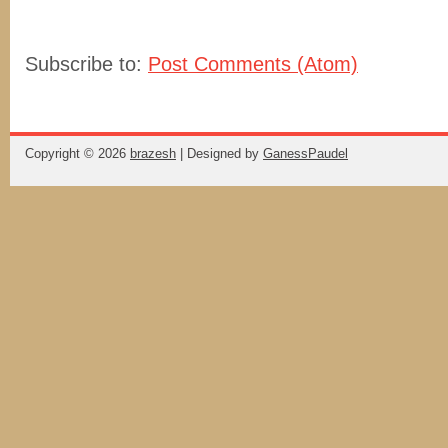
Subscribe to:
Post Comments (Atom)
Copyright ©
2026
brazesh
| Designed by
GanessPaudel