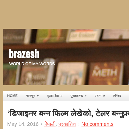
brazesh
WORLD OF MY WORDS
»
»
»
»
HOME
चानचुन
प्रकाशित
पुस्तकहरू
स्तम्भ
तस्बिर
‘डिजाइनर बन्न फिल्म लेखेको, टेलर बन्नुपर्‍‍‍‍‍‍‍‍‍‍‍‍‍‍‍‍
May 14, 2016
नेपाली
,
प्रकाशित
No comments