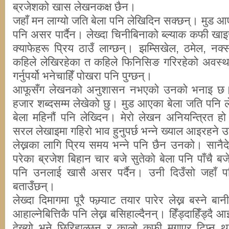
ब्रजेशको खास लेखनकक्ष छैन।
जहाँ मन लाग्यो जति बेला पनि लेखिदिन सक्छन्। मुड आएक
पनि असर पार्दैन। लेख्दा चिनीबिनाको ब्ल्याक कफी खाइ
क्याफेहरू प्रिय ठाउँ लाग्छन्। झम्सिखेल, ठमेल, नक
कहिले लेखिरहेका त कहिले फिनिसिङ गरिरहेको अवस्था
गर्नुपर्यो भनेचाहिँ पोखरा पनि पुग्छन्।
आफूसँग लेखनको अनुशासन नभएको उनको भनाइ छ।
हजार शब्दसम्म लेखेको छु। मुड आएका बेला जति पनि
बेला महिनौं पनि लेख्दिन। मेरो लेखन अनियन्त्रित हो।
सरल लेखाइमा गहिरो भाव हुनुपर्छ भन्ने ख्याल आइरहन
लेख्नका लागि प्रिय समय भन्ने पनि छैन उनको। सानैदे
परेका ब्रजेश बिहान चार बजे सुतेको बेला पनि पाँचै ब
पनि उनलाई खासै असर पर्दैन। उनी दिउँसो जहाँ पन
बताउँछन्।
लेख्दा दिमागमा पूरै फम्र्याट तयार पारेर लेख्न बस्ने
आहाल्नेबित्तिकै पनि लेख्न बसिहाल्दैनन्। हिँड्दाहिँड्दै
देख्यो भने छिरिहाल्छन् र कालो कफी मगाएर टिप्न था