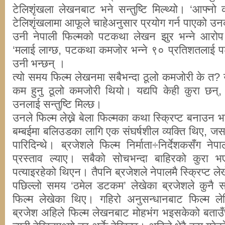
टेलिशृंखला लेखनबाट भने सन्तुष्टि मिल्थ्यो। ‘आफ्नो 
टेलिशृंखलामा आफूले चाहेअनुसार प्रयोग गर्न पाएको 
उनी नेपाली फिल्मको पटकथा लेखन झुर भन्ने आरोप स
‘मलाई लाग्छ, पटकथा कमजोर भन्ने ९० प्रतिशतलाई प
उनी भन्छन् ।
त्यो समय फिल्म लेखनमा सबैभन्दा ठूलो कमजोरी के त
कम हुनु ठूलो कमजोरी थियो। यद्यपि केही कुरा छन्
उनलाई सन्तुष्टि मिल्छ।
उनले फिल्म लेख्ने बेला फिल्मका कथा स्क्रिप्ट बनाउ
बम्बईमा बलिउडका लागि एक संघर्षशील व्यक्ति थिए, जसले
पारिदिन्थे। ब्रजेशले फिल्म निर्माता÷निर्देशकसँग नेपाल
प्रस्ताव ल्याए। सबैको सोचभन्दा बाहिरको कुरा भ
पत्याइरहेको थिएन। तैपनि ब्रजेशले नेपालमै स्क्रिप्ट ल
पछिल्लो समय ‘ठमेल डटकम’ लेखेका ब्रजेशले कुनै स
फिल्म लेखेका थिए। गहिरो अनुसन्धानबाट फिल्म 
ब्रजेश अहिले फिल्म लेखनबाट मोहभंग भइसकेको बताउँछ