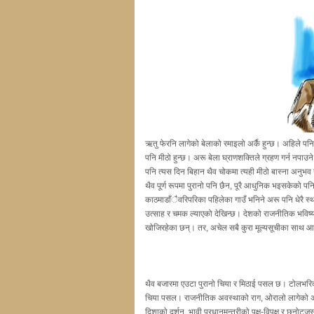
ऋतु फेरनि लागेको बेलाको रमाइलो अर्कै हुन्छ। अहिले पन
पनि मीठो हुन्छ। अरू बेला घ्राणशक्तिले ग्रहण गर्न नपाउ
पनि त्यस दिन बिहान थैव चोकमा त्यही मीठो बास्ना अनुभव 
थैव पूर्ण रूपमा पुरानो पनि छैन, पूरै आधुनिक भइसकेको प
काठमाडाँैवरिपरिका पहिलेका गाउँ भनिने अरू पनि धेरै स्
उत्साह र चमक ल्याएको देखिन्छ। देशको राजनीतिक भविष्य
खोजिरहेका छन्। तर, अचेल सबै कुरा मूल्यसूचीका साथ आउँ
थैव बजारमा एउटा पुरानो चिया र मिठाई पसल छ। टोलभरिका 
चिया पसल। राजनीतिक अवस्थाको राग, ओरालो लागेको अर्थत
दिशाको दर्शन, भावी प्रधानमन्त्रीको पक्ष-विपक्ष र छनोटजस्त