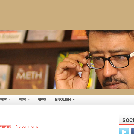
»
»
»
तकहरू
स्तम्भ
तस्बिर
ENGLISH
SOC
-नेपालबाट
No comments