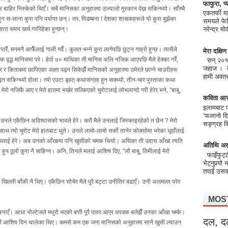
फाफुरा, प्य
 बाहिर निस्केको थिएँ। सबै मानिसका अनुहारमा उज्यालो मुस्कान देख्न सकिन्थ्यो। साँच्चै
एकतर्फी मा
हुन स-साना कुरा पनि पर्याप्त छन्। तर, विडम्बना ! देशका शासकहरूले यो कुरा बुझेका
समयले फेर
ारा समय खर्च गररिहेका हुन्छन्।
नरेन्द्र 
पारेँ, मनमनै आफैँलाई गाली गर्दै। कुलत भन्ने कुरा लागेपछि छुट्न गाह्रो हुन्छ। त्यसैले
मेरा दक्षि
क वृद्ध मानिसमा परे। हेर्दा ७० माथिका ती मानिस अलि नजिक आएपछि मैले हेक्का गरेँ,
सन् २०१८ 
जहाज । बैं
 किताबमा छापिएका अक्षर पढ्न सिकेझैँ मानिसको अनुहारमा उमेरले छाप्ने चाउरीहरू
हामी अवतरण
सकिन्थ्यो होला। त्यो एउटा बृहत् कथासंग्रह हुन सक्थ्यो, तीन-चार पुस्ताका कथा
 मेरो नजिकै आए र मेरो हातमा भर्खर सल्किएको चुरोटलाई लोभलाग्दो गरी हेरेर भने, "बाबु,
कविता आर
इलामबाट फो
‘फलानो दि
 उनले एकैछिन अविश्वासको भावले हेरे। कतै मैले उनलाई जिस्काइरहेको त छैन ? मेरो
सङ्ग्रह वि
ाथ त्यो चुरोट मेरो हातबाट थुते। उनले लामो-लामो सर्को तानेर फोक्सोमा भरेका धूवाँलाई
ाले मलाई हेरे। अब उनको आँखामा पनि खुसीको चमक थियो। अघिका ती उदास आँखा त्यति
अतिथि अस
 हुन ठूलो कुरा नै चाहिन्न। अनि, तिनले मलाई आशिष दिए, "लौ बाबु, तिमीलाई मेरो
फाइँफुट्
भेट्नुपर्‍यो
तपाईं उसको
६ खिल्ली बाँकी नै थिए। एकैछिन सोचेर मैले पूरै बट्टा उनीतिर बढाएँ। उनी अलमल्ल परेर
MOS
 बनाएँ। आधा भोल्टेजले मधुरो भएको बत्ती पूरै पावर आएर धपक्क बलेझैँ उनका आँखा चम्के।
दल, द
प्रै आशिष दिन थालेका थिए। कमसे कम एक जना मानिसको अनुहारमा सानै खुसी ल्याउन