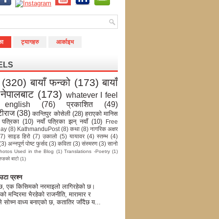
का
ट्यागहरु
आर्काइभ
ELS
(320)
बायाँ फन्को
(173)
बायाँ
-नेपालबाट
(173)
whatever I feel
english
(76)
प्रकाशित
(49)
टीराज
(38)
कान्तिपुर कोसेली
(28)
हराएको मानिस
 पत्रिका
(10)
नयाँ पत्रिका झन् नयाँ
(10)
Free
day
(8)
KathmanduPost
(8)
कथा
(8)
नागरिक अक्षर
(7)
साइड हिरो
(7)
उकालो
(5)
यायावर
(4)
स्तम्भ
(4)
(3)
अन्नपूर्ण पोष्ट फुर्सद
(3)
कविता
(3)
संस्मरण
(3)
सानो
hotos Used in the Blog
(1)
Translations -Poetry
(1)
रुङको बाटो
(1)
टा प्रश्न
 छ, एक किसिमको नरमाइलो लागिरहेको छ।
को मन्दिरमा भैरहेको राजनीति, मारामार र
े सोच्न वाध्य बनाएको छ, कतातिर जाँदैछ य...