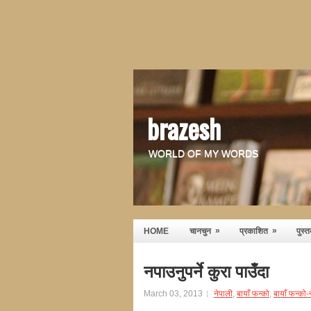
brazesh
WORLD OF MY WORDS
»
»
HOME
चानचुन
प्रकाशित
पुस्
नपाउनुपर्ने कुरा पाउँदा
March 03, 2013
नेपाली
,
बायाँ फन्को
,
बायाँ फन्को