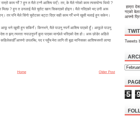
े राम्रो काम गरेँ ? हुन त मैले टन्नै आशिष पाएँ। तर, के मैले गरेको काम त्यसयोग्य थियो ?
हाम्रा देश
हुन मिल्छ ? हुन त उनलाई मैले चुरोट खान सिकाएको होइन। मैले नदिएको भए उनी अरू
गएको बेला
ोलान्। तर पनि मैले सिंगो चुरोटका बट्टा दिएर सही काम गरेँ भन्ने खुसी मलाई हुन सकेन।
आफ्नो प्रि
 म आफू भने खुसी हुन सकिनँ। किनभने, मैले पाउनु नपर्ने आशिष पाएको हुँ। आफूले पाउनु
TWI
रो देश त झन् त्यस्ता नपाउनुपर्ने कुरा पाएका मान्छेले भरिएको देश हो। अरू छोडेर अहिले
ि कहिलेकाहीँ आफ्नो उपलब्धि, पद र पहुँच मेरा लागि ती बूढा मानिसका आशिषजस्तै लाग्दा
Tweets 
ARC
Home
Older Post
PAG
5
FOL