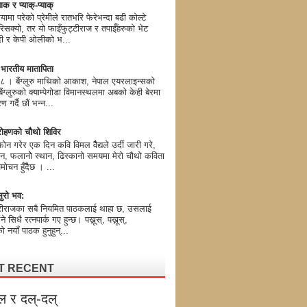
ाक र प्याक्-प्याक्
यामा परेको प्रेमीले रातभरि फेरेभन्दा बढी कोल्टे
िसक्यो, तर यो फाइँफुट्टीराज र तपाईँहरुको भेट
मोदी र केपी ओलीको भ...
ण भारतीय मातापिता
। बैंग्लुरु माथिको आकाश, नेपाल एयरलाइन्सको
ग्लुरुको क्याम्पेगोडा विमानस्थलमा अबको केही बेरमा
 गर्दै छौं भन्न...
ोहणको चौथो शिविर
न गरेर एक दिन कवि विमल वैैद्यले उर्दी जारी गरे,
न, फलानोे स्थान, ढिस्कानो समयमा मेरो चौथो कविता
मोचन हुँदैैछ । ...
ुरो भव:
टीराजका सबै नियमित पाठकलाई थाहा छ, उसलाई
 भने सिधै रत्नपार्क गए हुन्छ। पख्नूस्, पख्नूस्,
 नयाँ पाठक हुनुहुन्...
T RECENT
ल र दल्-दल्