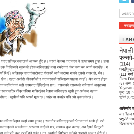
रुचाइए
LAB
नेपाली
फन्को
ि शरद् सकिएर वसन्तको आगमन हुँदै छ। यस्तो बेलामा वातावरण नै उल्लासमय हुन्छ। हावा
(114)
ने एक किसिमको सुगन्धले हरेक मानिसलाई बाबा रामदेवको चेला बन्न मन लाग्ने बनाउँछ। म
फाइँफुट्
गर्दै थिएँ। ललितपुर सातदोबाटोबाट गोदावरी जाने बाटोमा भएको पुरानो बजार हो, थैव।
(11)
नयाँ
Flow Fri
नि छैन। एउटा अनौठो जीवनशैली र वातावरणको सम्मिश्रण पाइन्छ त्यहाँ। थैव मात्र होइन,
(8)
अन्य
थान परविर्तनको यही क्रमबाट हिँडिरहेका छन्। वसन्तको प्रारम्भले मानिसको अनुहारमा
Yayavar
 रसातलतिर तीव्र गतिमा भासिरहेका बेलामा मानिसहरू खुसी हुन अनेकन् बहाना
कुरा
(3)
P
छन्। खुसीको पनि आफ्नै मूल्य छ। चाहेर वा नचाहेर पनि त्यो चुकाउनैपर्छ।
जुनेली
(1)
सु
आफैसंग एउ
मन खिन्न
पशुपतिनाथ
मानिस बिहान त्यहाँ जम्मा हुन्छन्। स्थानीय बासिन्दाहरूको भेटघाटको थलो हो, त्यो
खिचातानील
न्त्रको अवलोकन, घरजग्गा मन्दीको मार, सामान्य कुरा कटाइ, अब देशले लिनुपर्ने
ा कुनै पनि कुरा त्यहाँ हुने गर्छन्। तर, त्यहाँको विशेषता भनेको तात्तातो आलु र जेरी हो।