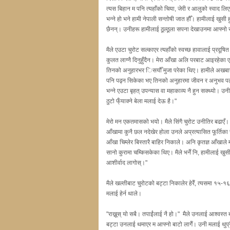
त्यस बिहान म पनि त्यहाँको चिया, जेरी र आलुको स्वाद लिएर
भन्ने हो भने हामी नेपाली सन्तोषी जात हौँ। हामीलाई खुसी 
छैनन्। उनीहरू हामीलाई ठूल्ठूला सपना देखाउनमा आफ्नो स
मैले एउटा चुरोट सल्काएर त्यहाँको स्वच्छ हावालाई प्रदूषित 
कुलत लाग्नै दिनुहुँदैन। मेरा आँखा अलि परबाट आइरहेका ए
तिनको अनुहारभर िसयौँ मुजा परेका थिए। हामीले अखबार र
पनि पढ्न सिकेका भए तिनको अनुहारमा जीवन र अनुभव पढ्न 
भन्ने एउटा बृहत् उपन्यास वा महाकाव्य नै हुन सक्थ्यो। उनी
ठुटो फ्ँयाक्ने बेला मलाई देऊ है।"
मेरो मन एकतमासको भयो। मैले सिंगै चुरोट उनीतिर बढाएँ।
आँखामा कुनै छल नदेखेर होला उनले अप्रत्यासित फूर्तिका स
आँखा चिम्लेर बिस्तारै बाहिर निकाले। अनि कृतज्ञ आँख
सानो कुरामा चम्किसकेका थिए। मैले भनेँ नि, हामीलाई खुसी
आशीर्वाद लागोस्।"
मैले खल्तीबाट चुरोटको बट्टा निकालेर हेरेँ, त्यसमा १५-१
मलाई हेर्न थाले।
"राख्नूस् यो सबै। तपाईंलाई नै हो।" मैले उनलाई आश्वस्त
बट्टा उनलाई थमाएर म आफ्नो बाटो लागेँ। उनी मलाई थु