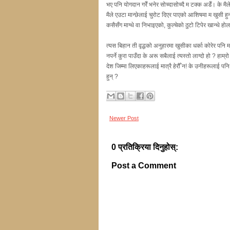
भए पनि योगदान गरेँ भनेर सोच्दासोच्दै म टक्क अडेँ। के मैल
मैले एउटा मान्छेलाई चुरोट दिएर पाएको आशिषमा म खुसी 
कसैसँग माग्थे वा निभाइएको, कुल्चेको ठुटो टिपेर खान्थे ह
त्यस बिहान ती वृद्धको अनुहारमा खुसीका धर्का कोरेर पनि
नपर्ने कुरा पाउँदा के अरू सबैलाई त्यस्तो लाग्दो हो ? हाम्
देश जिम्मा लिएकाहरूलाई मात्रै हेरौँ न! के उनीहरूलाई पन
हुन् ?
Newer Post
0 प्रतिक्रिया दिनुहोस्:
Post a Comment