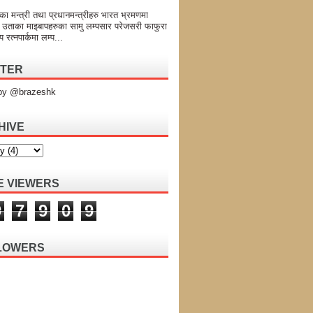
का मन्त्री तथा प्रधानमन्त्रीहरु भारत भ्रमणमा
 उताका माइबापहरुका सामु लम्पसार परेजसरी फाफुरा
य रत्नपार्कमा लम्प...
TTER
by @brazeshk
HIVE
E VIEWERS
9
7
9
0
9
LOWERS