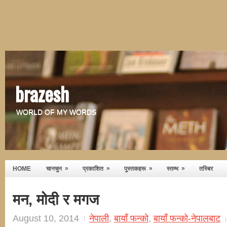
brazesh
WORLD OF MY WORDS
»
»
»
»
HOME
चानचुन
प्रकाशित
पुस्तकहरू
स्तम्भ
तस्बिर
मन, मोदी र मगज
August 10, 2014
नेपाली
,
बायाँ फन्को
,
बायाँ फन्को-नेपालबाट