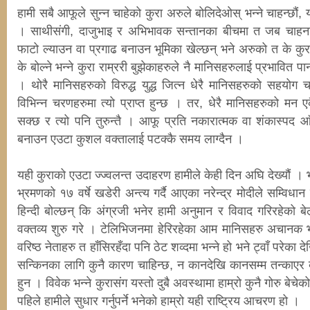
हामी सबै आफूले सुन्न चाहेको कुरा अरुले बोलिदेओस् भन्ने चाहन्छौं, 
। साथीसंगी, दाजुभाइ र अभिभावक सन्तानका बीचमा त जब चाहना व
फाटो ल्याउन वा प्रगाढ बनाउन भूमिका खेल्छन् भने अरुको त के कुरा ग
के बोल्ने भन्ने कुरा राम्ररी बुझेकाहरुले नै मानिसहरुलाई प्रभावित प
। थोरै मानिसहरुको विरुद्ध युद्ध जित्न धेरै मानिसहरुको सहयोग च
विभिन्न चरणहरुमा त्यो प्राप्त हुन्छ । तर, धेरै मानिसहरुको मन
सक्छ र त्यो पनि तुरुन्तै । आफू प्रति नकारात्मक वा शंकास्पद
बनाउन एउटा कुशल वक्तालाई पटक्कै समय लाग्दैन ।
यही कुराको एउटा ज्ज्वलन्त उदाहरण हामीले केही दिन अघि देख्यौं । 
भ्रमणको १७ वर्षे खडेरी अन्त्य गर्दै आएका नरेन्द्र मोदीले सम्विधान
हिन्दी बोल्छन् कि अंग्रजी भनेर हामी अनुमान र विवाद गरिरहेको ब
वक्तव्य शुरु गरे । टेलिभिजनमा हेरिरहेका आम मानिसहरु अचानक 
वरिष्ठ नेताहरु त हाँसिरहँदा पनि ठेट शव्दमा भन्ने हो भने ट्वाँ परेका
सन्किनका लागि कुनै कारण चाहिन्छ, न कानदेखि कानसम्म तन्काएर बुद
हुन । विवेक भन्ने कुरासंग यस्तो दुबै अवस्थामा हाम्रो कुनै गोरु बेचेको
पहिले हामीले सुधार गर्नुपर्ने भनेको हाम्रो यही राष्ट्रिय आचरण हो ।