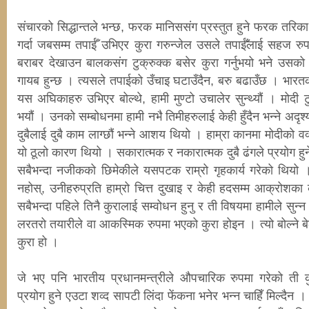
संचारको सिद्धान्तले भन्छ, फरक मानिससंग प्रस्तुत हुने फरक तरिक
गर्दा जबसम्म तपाईँ उभिएर कुरा गरुन्जेल उसले तपाईँलाई सहज र
बराबर देखाउन बालकसंग टुक्रुक्क बसेर कुरा गर्नुभयो भने उस
गायब हुन्छ । त्यसले तपाईको उँचाइ घटाउँदैन, बरु बढाउँछ । भारतका
यस अघिकाहरु उभिएर बोल्थे, हामी मुण्टो उचालेर सुन्थ्यौं । मोदी 
भयौं । उनको सम्बोधनमा हामी नभै तिमीहरुलाई केही हुँदैन भन्ने अ
दुबैलाई दुबै काम लाग्छौं भन्ने आशय थियो । हाम्रा कानमा मोदीको वक
यो ठूलो कारण थियो । सकारात्मक र नकारात्मक दुबै ढंगले प्रयोग हुने 
सबैभन्दा नजीकको छिमेकीले यसपटक राम्रो गृहकार्य गरेको थियो 
नहोस्, उनीहरुप्रति हाम्रो चित्त दुखाइ र केही हदसम्म आक्रोशका क
सबैभन्दा पहिले तिनै कुरालाई सम्वोधन हुनु र ती विषयमा हामीले सुन्न
लरतरो तयारीले वा आकस्मिक रुपमा भएको कुरा होइन । त्यो बोल्ने बे
कुरा हो ।
जे भए पनि भारतीय प्रधानमन्त्रीले औपचारिक रुपमा गरेको ती क
प्रयोग हुने एउटा शव्द सापटी लिंदा फेंकना भनेर भन्न चाहिँ मिल्द