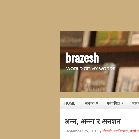
brazesh
WORLD OF MY WORDS
»
»
HOME
चानचुन
प्रकाशित
पुस्
अन्न, अन्ना र अनशन
September 25, 2011
नेपाली
,
बायाँ फन्को
,
बायाँ 