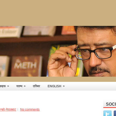
»
»
»
तकहरू
स्तम्भ
तस्बिर
ENGLISH
SOC
फन्को-नेपालबाट
No comments