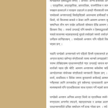
मान्छेहरुले ऐक्यवद्धता जनाए । अन्ततः अन्ना हजारेको अ
। प्राकृतिक, अप्राकृतिक, आपराधिक, राजनीतिक र सामा
रुखहरु हल्लाउने र पातहरु उडाउने त हाम्रो गौरवशाली प
रामदेवको अनशनलाई बिर्साइदिएको अवस्थामा हामीकहाँ 
थियो, यो सिजनमा कसले र केका लागि आमरण अनशन सुरु गर
सम्वन्धित तीन माग राखेर अघिल्लो सोमवार देखि आमरण 
हितकर थिए । तसर्थ उनलाई पनि समर्थन र ऐक्यवद्धताको ल
यसले शासनमा भएकाहरुलाई भूतले तर्साएको जस्तो तर्साउने 
उनीहरु लागिहाल्छन् । रामदेवको अनशन पनि पहिलो विकल
भएका छन् ।
यद्यपि पाण्डेको अनशनको भने पहिलो दिनमै प्रशासनले हस्त
अग्रज श्रष्टा खगेन्द्र संग्रौलाको घरमा थान्को लगाइएको
स्तम्भ लेखिंदासम्म प्रधानमन्त्रीले गएर उनलाई जायज मा
वार्ताको पहल एकै चोटि आमरण अनशनमा बसेकोमा चाहिँ
आन्दोलनका संयोजक संग्रौलाले जानकारी दिएका छन् । 
वार्ता, वादविवाद र विवेक जस्ता कुराहरुले कसैलाई आश्वस्
गर्नेहरुका लागि लज्जावोध हुने सबैभन्दा प्रभावका
माध्यमहरुले पनि प्राथकिताका साथ प्रसार गर्ने भएको 
पाण्डेको अनशन अन्तिम अस्त्र थियो वा प्रारम्भिक रुपमै उ
मन्त्रालय अन्तर्गत ल्याउने, महाप्रवन्धक र अध्यक्ष अल
प्रधानमन्त्रीले उचित सम्वोधन गर्ने वाचा गरेका छन् । त