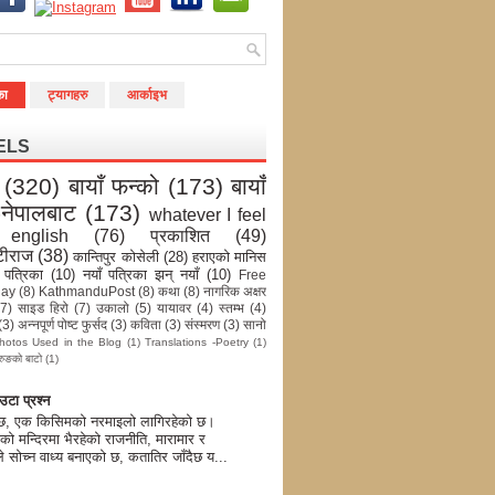
का
ट्यागहरु
आर्काइभ
ELS
(320)
बायाँ फन्को
(173)
बायाँ
-नेपालबाट
(173)
whatever I feel
english
(76)
प्रकाशित
(49)
टीराज
(38)
कान्तिपुर कोसेली
(28)
हराएको मानिस
 पत्रिका
(10)
नयाँ पत्रिका झन् नयाँ
(10)
Free
day
(8)
KathmanduPost
(8)
कथा
(8)
नागरिक अक्षर
(7)
साइड हिरो
(7)
उकालो
(5)
यायावर
(4)
स्तम्भ
(4)
(3)
अन्नपूर्ण पोष्ट फुर्सद
(3)
कविता
(3)
संस्मरण
(3)
सानो
hotos Used in the Blog
(1)
Translations -Poetry
(1)
रुङको बाटो
(1)
टा प्रश्न
 छ, एक किसिमको नरमाइलो लागिरहेको छ।
को मन्दिरमा भैरहेको राजनीति, मारामार र
े सोच्न वाध्य बनाएको छ, कतातिर जाँदैछ य...