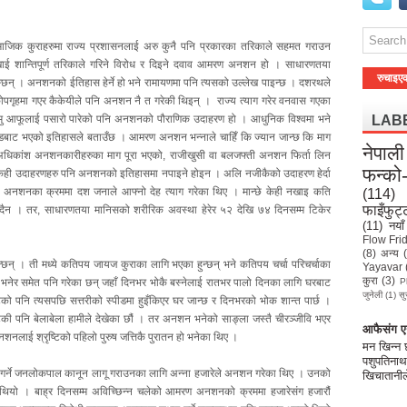
ाजिक कुराहरुमा राज्य प्रशासनलाई अरु कुनै पनि प्रकारका तरिकाले सहमत गराउन
ई शान्तिपूर्ण तरिकाले गरिने विरोध र दिइने दवाव आमरण अनशन हो । साधारणतया
रुचाइए
बस्छन् । अनशनको ईतिहास हेर्ने हो भने रामायणमा पनि त्यसको उल्लेख पाइन्छ । दशरथले
ोपगृहमा गएर कैकेयीले पनि अनशन नै त गरेकी थिइन् । राज्य त्याग गरेर वनवास गएका
मु आफूलाई पसारो पारेको पनि अनशनको पौराणिक उदाहरण हो । आधुनिक विश्वमा भने
LAB
ाण्डबाट भएको इतिहासले बताउँछ । आमरण अनशन भन्नाले चाहिँ कि ज्यान जान्छ कि माग
नेपाली
ा अधिकांश अनशनकारीहरुका माग पूरा भएको, राजीखुसी वा बलजफ्ती अनशन फिर्ता लिन
फन्को
केही उदाहरणहरु पनि अनशनको इतिहासमा नपाइने होइन । अलि नजीकैको उदाहरण हेर्दा
ण अनशनका क्रममा दश जनाले आफ्नो देह त्याग गरेका थिए । मान्छे केही नखाइ कति
(114)
फाइँफुट्
सकिंदैन । तर, साधारणतया मानिसको शरीरिक अवस्था हेरेर ५२ देखि ७४ दिनसम्म टिकेर
(11)
नयाँ
Flow Fri
(8)
अन्य
न्छन् । ती मध्ये कतिपय जायज कुराका लागि भएका हुन्छन् भने कतिपय चर्चा परिचर्चाका
Yayavar
कुरा
(3)
नेर समेत पनि गरेका छन् जहाँ दिनभर भोकै बस्नेलाई रातभर पालो दिनका लागि घरबाट
P
जुनेली
(1)
सु
छुटेको पनि त्यसपछि सत्तरीको स्पीडमा हुइँकिएर घर जान्छ र दिनभरको भोक शान्त पार्छ ।
की पनि बेलाबेला हामीले देखेका छौं । तर अनशन भनेको साङ्ला जस्तै चीरञ्जीवि भएर
आफैसंग एउ
े अनशनलाई श्रृष्टिको पहिलो पुरुष जत्तिकै पुरातन हो भनेका थिए ।
मन खिन्न
पशुपतिनाथ
न गर्ने जनलोकपाल कानून लागू गराउनका लागि अन्ना हजारेले अनशन गरेका थिए । उनको
खिचातानील
 थियो । बाह्र दिनसम्म अविच्छिन्न चलेको आमरण अनशनको क्रममा हजारेसंग हजारौं