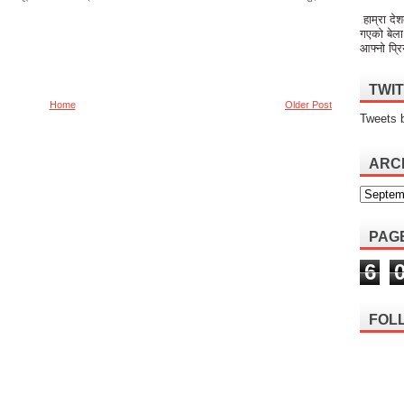
हाम्रा देश
गएको बेला
आफ्नो प्रि
TWI
Home
Older Post
Tweets 
ARC
PAG
6
FOL