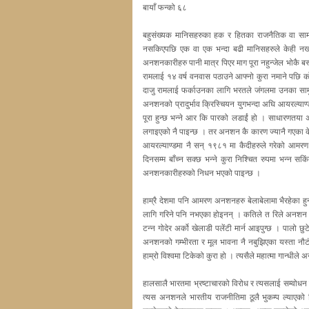
बायाँ फन्को ६८
बहुसंख्यक मानिसहरुका हक र हितका राजनैतिक वा साम
नसकिएपछि एक वा एक भन्दा बढी मानिसहरुले केही नखा
अनशनकारीहरु पानी मात्र पिएर माग पूरा नहुन्जेल भोकै 
रामलाई १४ वर्ष वनवास पठाउने आफ्नो कुरा नमाने पछि क
दाजु रामलाई फर्काउनका लागि भरतले जंगलमा उनका सा
अनशनको प्रादुर्भाव क्रिस्चियन युगभन्दा अघि आयरल्य
पूरा हुन्छ भन्ने आर कि पारको लडाईं हो । साधारणतय
लगाइएको नै पाइन्छ । तर अनशन कै कारण ज्यानै गएका 
आयरल्याण्डमा नै सन् १९८१ मा कैदीहरुले गरेको आमर
दिनसम्म बाँच्न सक्छ भन्ने कुरा निश्चित रुपमा भन्न 
अनशनकारीहरुको निधन भएको पाइन्छ ।
हाम्रै देशमा पनि आमरण अनशनहरु बेलाबेलामा भैरहेका हु
लागि गरिने पनि नभएका होइनन् । कतिले त रिले अनशन भ
टन्न गोदेर अर्को खेलाडी पलेंटी मार्न आइपुग्छ । पालो 
अनशनको गम्भीरता र मूल भावना नै नबुझिएका यस्ता नौटं
हाम्रो विश्वमा टिकेको कुरा हो । त्यसैले महात्मा गान्धील
हालसालै भारतमा भ्रष्टाचारको विरोध र त्यसलाई सम्वोध
त्यस अनशनले भारतीय राजनीतिमा ठूलै भुकम्प ल्याएको