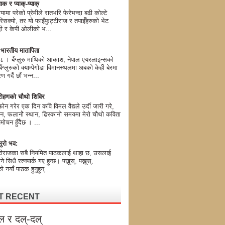
ाक र प्याक्-प्याक्
यामा परेको प्रेमीले रातभरि फेरेभन्दा बढी कोल्टे
िसक्यो, तर यो फाइँफुट्टीराज र तपाईँहरुको भेट
मोदी र केपी ओलीको भ...
ण भारतीय मातापिता
। बैंग्लुरु माथिको आकाश, नेपाल एयरलाइन्सको
ग्लुरुको क्याम्पेगोडा विमानस्थलमा अबको केही बेरमा
 गर्दै छौं भन्न...
ोहणको चौथो शिविर
न गरेर एक दिन कवि विमल वैैद्यले उर्दी जारी गरे,
न, फलानोे स्थान, ढिस्कानो समयमा मेरो चौथो कविता
मोचन हुँदैैछ । ...
ुरो भव:
टीराजका सबै नियमित पाठकलाई थाहा छ, उसलाई
 भने सिधै रत्नपार्क गए हुन्छ। पख्नूस्, पख्नूस्,
 नयाँ पाठक हुनुहुन्...
T RECENT
ल र दल्-दल्