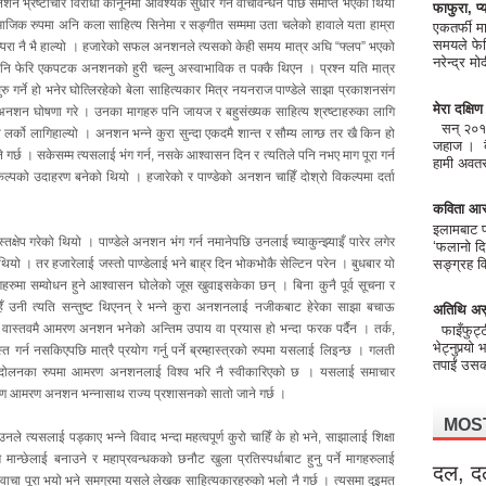
नशन भ्रष्टाचार विरोधी कानूनमा आवश्यक सुधार गर्ने वाचावन्धन पछि समाप्त भएको थियो
फाफुरा, प्य
जिक रुपमा अनि कला साहित्य सिनेमा र सङ्गीत सम्ममा उता चलेको हावाले यता हाम्रा
एकतर्फी मा
समयले फेर
रम्परा नै भै हाल्यो । हजारेको सफल अनशनले त्यसको केही समय मात्र अघि “फ्लप” भएको
नरेन्द्र 
पनि फेरि एकपटक अनशनको हुरी चल्नु अस्वाभाविक त पक्कै थिएन । प्रश्न यति मात्र
्ने हो भनेर घोत्लिरहेको बेला साहित्यकार मित्र नयनराज पाण्डेले साझा प्रकाशनसंग
मेरा दक्षि
अनशन घोषणा गरे । उनका मागहरु पनि जायज र बहुसंख्यक साहित्य श्रष्टाहरुका लागि
सन् २०१८ 
र्को लागिहाल्यो । अनशन भन्ने कुरा सुन्दा एकदमै शान्त र सौम्य लाग्छ तर खै किन हो
जहाज । बैं
गर्छ । सकेसम्म त्यसलाई भंग गर्न, नसके आश्वासन दिन र त्यतिले पनि नभए माग पूरा गर्न
हामी अवतरण
्पको उदाहरण बनेको थियो । हजारेको र पाण्डेको अनशन चाहिँ दोश्रो विकल्पमा दर्ता
कविता आर
इलामबाट फो
क्षेप गरेको थियो । पाण्डेले अनशन भंग गर्न नमानेपछि उनलाई च्याकुन्झ्याइँ पारेर लगेर
‘फलानो दि
 थियो । तर हजारेलाई जस्तो पाण्डेलाई भने बाह्र दिन भोकभोकै सेल्टिन परेन । बुधबार यो
सङ्ग्रह वि
गहरुमा सम्वोधन हुने आश्वासन घोलेको जूस खुवाइसकेका छन् । बिना कुनै पूर्व सूचना र
 उनी त्यति सन्तुष्ट थिएनन् रे भन्ने कुरा अनशनलाई नजीकबाट हेरेका साझा बचाऊ
अतिथि अस
वास्तवमै आमरण अनशन भनेको अन्तिम उपाय वा प्रयास हो भन्दा फरक पर्दैन । तर्क,
फाइँफुट्
भेट्नुपर्‍यो
त गर्न नसकिएपछि मात्रै प्रयोग गर्नु पर्ने ब्रम्हास्त्रको रुपमा यसलाई लिइन्छ । गलती
तपाईं उसको
री आन्दोलनका रुपमा आमरण अनशनलाई विश्व भरि नै स्वीकारिएको छ । यसलाई समाचार
कारण आमरण अनशन भन्नासाथ राज्य प्रशासनको सातो जाने गर्छ ।
MOS
नले त्यसलाई पड्काए भन्ने विवाद भन्दा महत्वपूर्ण कुरो चाहिँ के हो भने, साझालाई शिक्षा
ग मान्छेलाई बनाउने र महाप्रवन्धकको छनौट खुला प्रतिस्पर्धाबाट हुनु पर्ने मागहरुलाई
दल, द
्यो वाचा पूरा भयो भने समग्रमा यसले लेखक साहित्यकारहरुको भलो नै गर्छ । त्यसमा दुइमत