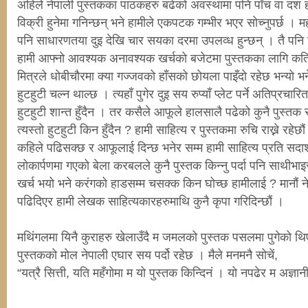
अहिले नेपाली पुस्तकका पाठकहरु बढेको अवस्थामा पनि पाँच वा दश हज
विक्री हुनेमा गनिन्छन् भने हामीले एकपटक गम्भीर भएर सोच्नुपर्छ । म
पनि साधारणतया दुइ देखि चार सयका दरमा उपलव्ध हुन्छन् । तै पनि 
हामी आफ्नो आवश्यक अनावश्यक खर्चको बजेटमा पुस्तकका लागि कति छ
मित्रले धोबीचौरमा क्या गज्जवको हाँसको छोयला पाइँदो रहेछ भन्यो भन
हुटहुटी चल्न थाल्छ । त्यहाँ पुगेर दुइ सय रुप्याँ प्लेट पर्ने अतिप्रचारि
हुटहुटी शान्त हुँदैन । तर कसैले आफूले हालसालै पढेको कुनै पुस्तक सा
त्यस्तो हुटहुटी किन हुँदैन ? हामी साहित्य र पुस्तकमा रुचि राख्ने रहेछौं 
कहिले पढिसक्छ र आफूलाई दिन्छ भनेर सम्म हामी साहित्य प्रति सदाश
लोकार्पणमा गएको बेला करबलले कुनै पुस्तक किन्नु पर्दा पनि साथीभा
खर्च भयो भने करंगको हाडसम्म चसक्क किन घोच्छ हामीलाई ? मानौं ने
पढिदिएर हामी लेखक साहित्यकारहरुमाथि कुनै कृपा गरिदिन्छौं ।
मथिंगलमा यिनै कुराहरु खेलाउँदै म जमलको पुस्तक पसलमा पुगेको थ
पुस्तकको मोल नेपाली एघार सय पर्दो रहेछ । मैले मनमनै सोचें,
“यत्रै सित्ती, यति महँगोमा म यो पुस्तक किन्दिनं । यो नपढेर म अज्ञानी 