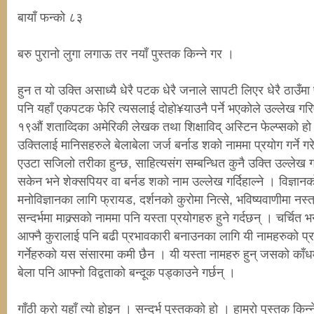
बायाँ फन्को ८३
बरु पुरानो लुगा लगाऊ तर नयाँ पुस्तक किन्ने गर ।
हुन त यो उक्ति असाध्यै धेरै पटक धेरै जनाले सापटी लिएर धेरै ठाउँमा
पनि यहाँ एकपटक फेरि त्यसलाई दोहो¥याउनै पर्ने भएकोले उल्लेख गरि
१९औं शताव्दिका अमेरिकी लेखक तथा शिक्षाविद् अस्टिन फेल्प्सको ह
उक्तिलाई मानिसहरुले बेलाबेला जर्ज बर्नाड शको नाममा प्रयोग गर्ने 
एउटा सजिलो तरीका हुन्छ, साहित्यसंग सम्बन्धित कुनै उक्ति उल्लेख ग
सकेन भने शेक्सपियर वा बर्नड शको नाम उल्लेख गर्दिहाल्ने । विज्ञान
मनोविज्ञानका लागि फ्रायड, दर्शनको कुरोमा नित्से, भविष्यवाणीमा नस
सन्दर्भमा माक्र्सको नाममा पनि यस्ता प्रयोगहरु हुने गर्दछन् । चर्चित भ
आफ्नै कुरालाई पनि बढी प्रभावकारी बनाउनका लागि यी नामहरुको प्
गर्नेहरुको यस संसारमा कमी छैन । यी यस्ता नामहरु हुन् जसको काँ
बेला पनि आफ्नो विद्वताको बन्दूक पड्काउने गर्छन् ।
गाँठी कुरो यहाँ त्यो होइन । सन्दर्भ पुस्तकको हो । हाम्रो पुस्तक किन्