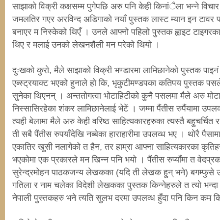
साझाको विक्री कक्षसम्म पुगेपछि अरु पनि केही किनांैला भन्ने विचार
जमलतिर गएर अरविन्द अडिगाको नयाँ पुस्तक लास्ट म्यान इन टावर पनि
बनाएर म निस्केको थिएँ । उनले आफ्नो पहिलो पुस्तक ह्वाइट टाइगरका 
थिए र मलाई उनको लेखनशैली मन परेको थियो ।
दुःखको कुरो, मैले साझाको विक्री भण्डारमा लामिछानेको पुस्तक पाइ
एब्स्ट्रयाक्ट भएको हुनाले हो कि, भृकुटीमण्डपका कतिपय पुस्तक पस
सुनेका थिएनन् । अन्ततोगत्वा भोटाहिटीको कुनै पसलमा मैले अरु मोटा
निस्सासिरहेका शंकर लामिछानेलाई भेटें । जम्मा पैंतीस रुपैंयामा उपल
त्यही बेलामा मैले अरु केही वरिष्ठ साहित्यकारहरुका त्यस्तै बहुचर्चि
ती सबै पैंतीस रुपयाँदेखि नब्बेका हाराहारीमा उपलव्ध भए । थोरै पैसामा
एकातिर खुसी नलागेको त हैन, तर हाम्रा आफ्ना साहित्यकारका कृतिहर
भएकोमा एक प्रकारले मन खिन्न पनि भयो । पैंतीस रुप्याँमा त वेदप्रक
सुरेन्द्रमोहन पाठकजन्य लेखकका (यदि ती लेखक हुन् भने) बगम्फुसे 
गतिला र नाम चलेका विदेशी लेखकका पुस्तक किन्नेहरुले त त्यो भन्दा 
नेपाली पुस्तकहरु भने त्यति सुलभ दरमा उपलव्ध हुँदा पनि किन कम कि