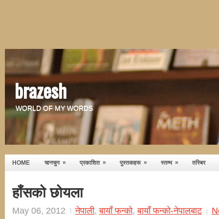
brazesh
WORLD OF MY WORDS
»
»
»
»
HOME
चानचुन
प्रकाशित
पुस्तकहरू
स्तम्भ
तस्बिर
हाँसको छोयला
May 06, 2012
नेपाली
,
बायाँ फन्को
,
बायाँ फन्को-नेपालबाट
N