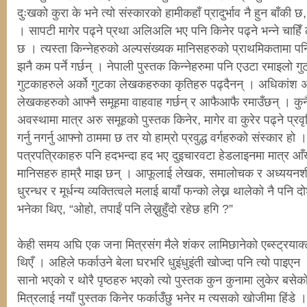
दुःखको कुरा के भने त्यो संस्कारको हामीकहाँ प्रादुर्भाव नै हुन बाँक
। सापटी मागेर पढ्ने प्रथा अलिअलि भए पनि किनेर पढ्ने भन्ने चाहिँ 
छ । त्यस्ता किन्नेहरुको अल्पसंख्यक मानिसहरुको प्राथमिकतामा प
झनै कम पर्ने गर्छन् । नेपाली पुस्तक किन्नेहरुमा पनि एउटा रमाइलो 
गुटकाहरुले अर्को गुटका लेखकहरुका कृतिहरु पढ्दैनन् । अधिकांश 
लेखकहरुको आफ्नै समूहमा वाहवाह गर्छन् र आफैआफै रमाउँछन् । कुनै
अवस्थामा मात्र अरु समूहको पुस्तक किनेर, मागेर वा कुरेर पढ्ने प्रवृ
गर्नु नगर्नु आफ्नो ठाममा छ तर यो हाम्रो प्रवुद्ध वर्गहरुको संस्कार 
पत्रपत्रिकाहरु पनि हदभन्दा हद भए दुइचारवटा हेडलाइनमा मात्र आँखा
मानिसहरु हाम्रै माझ छन् । आफूलाई लेखक, समालोचक र अध्ययनशील
धुरन्धर र मूर्धन्य व्यक्तित्वले मलाई बायाँ फन्को लेख्न थालेको नै पनि दो
भनेका थिए, “ओहो, तपाईं पनि लेख्नुहुँदो रहेछ हगि ?”
केही समय अघि एक जना मित्रसंग मैले शंकर लामिछानेको एब्स्ट्रयाक
थिएँ । अहिले फर्काउने बेला घरभरि धुइंधुइंती खोज्दा पनि त्यो पाइ
सानो भएको र थोरै पृष्ठहरु भएको त्यो पुस्तक कुन कुनामा लुकेर बसेक
मित्रलाई नयाँ पुस्तक किनेर फर्काउँछु भनेर म त्यसको खोजीमा हिंडे । 