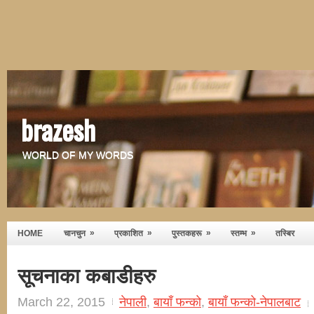
brazesh
WORLD OF MY WORDS
»
»
»
»
HOME
चानचुन
प्रकाशित
पुस्तकहरू
स्तम्भ
तस्बिर
सूचनाका कबाडीहरु
March 22, 2015
नेपाली
,
बायाँ फन्को
,
बायाँ फन्को-नेपालबाट