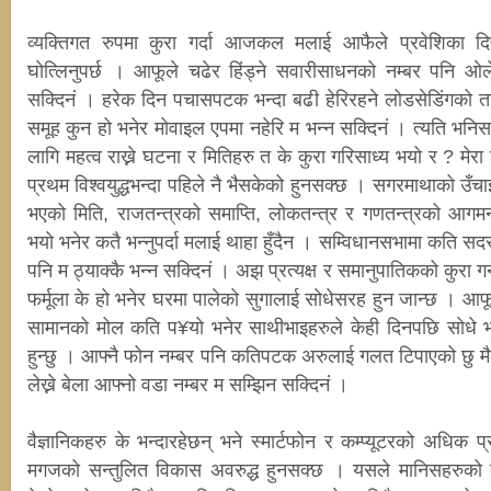
व्यक्तिगत रुपमा कुरा गर्दा आजकल मलाई आफैले प्रवेशिका द
घोत्लिनुपर्छ । आफूले चढेर हिंड्ने सवारीसाधनको नम्बर पनि ओर्
सक्दिनं । हरेक दिन पचासपटक भन्दा बढी हेरिरहने लोडसेडिंगको ता
समूह कुन हो भनेर मोवाइल एपमा नहेरि म भन्न सक्दिनं । त्यति भन
लागि महत्व राख्ने घटना र मितिहरु त के कुरा गरिसाध्य भयो र ? मेरा ला
प्रथम विश्वयुद्धभन्दा पहिले नै भैसकेको हुनसक्छ । सगरमाथाको उँचाइ
भएको मिति, राजतन्त्रको समाप्ति, लोकतन्त्र र गणतन्त्रको आगमन 
भयो भनेर कतै भन्नुपर्दा मलाई थाहा हुँदैन । सम्विधानसभामा कति सदस्य 
पनि म ठ्याक्कै भन्न सक्दिनं । अझ प्रत्यक्ष र समानुपातिकको कुरा गर
फर्मूला के हो भनेर घरमा पालेको सुगालाई सोधेसरह हुन जान्छ । आफूल
सामानको मोल कति प¥यो भनेर साथीभाइहरुले केही दिनपछि सोधे भन
हुन्छु । आफ्नै फोन नम्बर पनि कतिपटक अरुलाई गलत टिपाएको छु मैले 
लेख्ने बेला आफ्नो वडा नम्बर म सम्झिन सक्दिनं ।
वैज्ञानिकहरु के भन्दारहेछन् भने स्मार्टफोन र कम्प्यूटरको अधि
मगजको सन्तुलित विकास अवरुद्ध हुनसक्छ । यसले मानिसहरुको दा