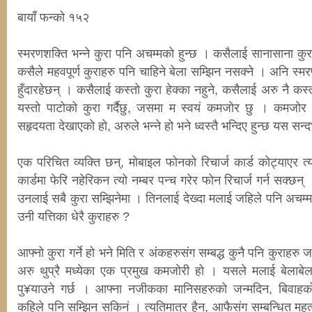
बायाँ फन्को १५२
स्मरणशक्ति भन्ने कुरा पनि अचम्मको हुन्छ । कसैलाई सानासाना कुर
कसैले महवपूर्ण कुराहरु पनि चाहिने बेला सम्झिन नसक्ने । अनि स्म
हुँदारहेछन् । कसैलाई कस्तो कुरा हेक्का नहुने, कसैलाई अरु नै 
यस्तो पाटोको कुरा गर्दैछु, जसमा म स्वयं कमजोर छु । कमजोर 
सहृदयता देखाएको हो, अरुले भन्ने हो भने ध्वस्तै भन्दिए हुन्छ यस सन्द
एक परिचित व्यक्ति छन्, मोबाइल फोनको रिचार्ज कार्ड कोट्याएर
कार्डमा फेरि नहेरिकन त्यो नम्बर पन्च गरेर फोन रिचार्ज गर्न सक्छन्
उनलाई सबै कुरा सम्झिनेमा । तिनलाई देख्दा मलाई जहिले पनि अचम्
उनी यत्तिका धेरै कुराहरु ?
आफ्नो कुरा गर्ने हो भने मिति र अंकहरुसंग सम्बद्ध कुनै पनि कुराहरु 
अरु थुप्रै मध्येका एक प्रमुख कमजोरी हो । यसले मलाई बेलाबेला
पु¥याउने गर्छ । आफ्ना नजीकका मानिसहरुको जन्मदिन, बिवाहको व
कहिले पनि सम्झिन सकिनं । त्यतिमात्र हैन, आफैसंग सम्बन्धित महत्व