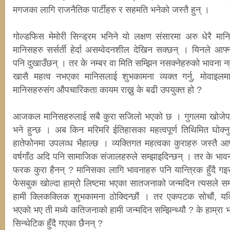
मगजका लागि राजनैतिक पार्टीहरु र सहमति भनेको जस्तै हुन् ।
गोल्डफिस मेमोरी सिन्ड्रम भनिने यो लक्षण संसारमा अरु धेरै मान
मानिसहरु सर्सर्ती हेर्दा असम्वेदनशील देखिन सक्छन् । यिनले 
पनि दुखाउँछन् । तर के नम्बर वा मिति सम्झिन नसक्नेहरुको भावना नह
खासै महत्व नभएका मानिसलाई शुभकामना व्यक्त गर्नु, मोवाइल
मानिसहरुसंग औपचारिकता कायम राख्नु के बढी उपयुक्त हो ?
आजकल मानिसहरुलाई सबै कुरा सजिलो भएको छ । गुगलमा खोजेपछि
भने हुन्छ । अब किन मरिमरि ईतिहासका महत्वपूर्ण तिथिमित घोक्
हातेफोनमा उपलव्ध भैहाल्छ । व्यक्तिगत महत्वका कुराहरु जस्तै आ
वर्षगाँठ अदि पनि सामाजिक संजालहरुले सम्झाइदिन्छन् । तर के भावन
फरक कुरा हैनन् ? मानिसका लागि भावनाहरु पनि यान्त्रिक हुँदै ग
फेसबुक खोल्दा हाम्रोे लिष्टमा भएका सातजनाको जन्मदिन त्यसले सम
हामी क्लिकक्लिक शुभकामना ठोक्दिन्छौं । तर एकपटक सोचौं, यदि स
भएको भए ती मध्ये कतिजनाको हामी जन्मदिन सम्झिन्थ्यौ ? के हाम्
सिन्थेटिक हुँदै गएका छैनन् ?