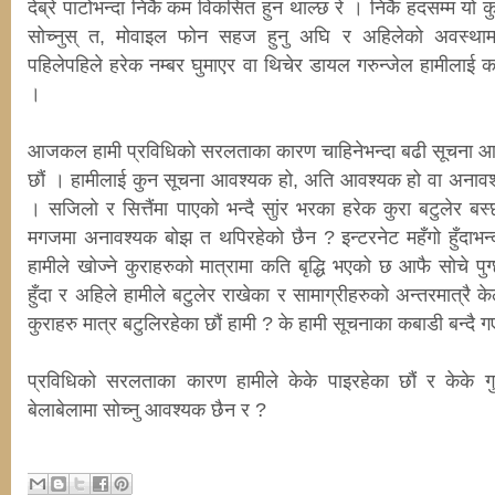
देब्रे पाटोभन्दा निकै कम विकसित हुन थाल्छ रे । निकै हदसम्म य
सोच्नुस् त, मोवाइल फोन सहज हुनु अघि र अहिलेको अवस्थ
पहिलेपहिले हरेक नम्बर घुमाएर वा थिचेर डायल गरुन्जेल हामीलाई कति 
।
आजकल हामी प्रविधिको सरलताका कारण चाहिनेभन्दा बढी सूचना आफ्
छौं । हामीलाई कुन सूचना आवश्यक हो, अति आवश्यक हो वा अनावश्यक 
। सजिलो र सित्तैंमा पाएको भन्दै सुांर भरका हरेक कुरा बटुलेर बस्
मगजमा अनावश्यक बोझ त थपिरहेको छैन ? इन्टरनेट महँगो हुँदाभन्दा 
हामीले खोज्ने कुराहरुको मात्रामा कति बृद्धि भएको छ आफै सोचे पु
हुँदा र अहिले हामीले बटुलेर राखेका र सामाग्रीहरुको अन्तरमात्रै के
कुराहरु मात्र बटुलिरहेका छौं हामी ? के हामी सूचनाका कबाडी बन्दै ग
प्रविधिको सरलताका कारण हामीले केके पाइरहेका छौं र केके गुम
बेलाबेलामा सोच्नु आवश्यक छैन र ?