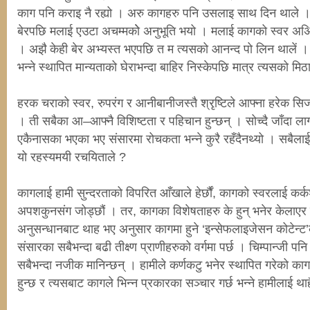
काग पनि कराइ नै रह्यो । अरु कागहरु पनि उसलाइ साथ दिन थाले । 
बेरपछि मलाई एउटा अचम्मकोे अनुभूति भयो । मलाई कागको स्वर अअिलि
। अझै केही बेर अभ्यस्त भएपछि त म त्यसको आनन्द पो लिन थालें । 
भन्ने स्थापित मान्यताको घेराभन्दा बाहिर निस्केपछि मात्र त्यसको मि
हरक चराको स्वर, रुपरंग र आनीबानीजस्तै श्रृष्टिले आफ्ना हरेक सि
। ती सबैका आ–आफ्नै विशिष्टता र पहिचान हुन्छन् । सोच्दै जाँदा लाग्
एकैनासका भएका भए संसारमा रोचकता भन्ने कुरै रहँदैनथ्यो । सबैला
यो रहस्यमयी रचयिताले ?
कागलाई हामी सुन्दरताको विपरित आँखाले हेर्छौं, कागको स्वरलाई कर्
अपशकुनसंग जोड्छौं । तर, कागका विशेषताहरु के हुन् भनेर केलाएर हे
अनुसन्धानबाट थाह भए अनुसार कागमा हुने ‘इन्सेफलाइजेसन कोटेन्ट
संसारका सबैभन्दा बढी तीक्ष्ण प्राणीहरुको वर्गमा पर्छ । चिम्पान्जी 
सबैभन्दा नजीक मानिन्छन् । हामीले कर्णकटु भनेर स्थापित गरेको का
हुन्छ र त्यसबाट कागले भिन्न प्रकारका सञ्चार गर्छ भन्ने हामीलाई थाहै