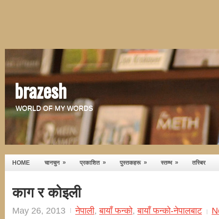
brazesh
WORLD OF MY WORDS
»
»
»
»
HOME
चानचुन
प्रकाशित
पुस्तकहरू
स्तम्भ
तस्बिर
काग र कोइली
May 26, 2013
नेपाली
,
बायाँ फन्को
,
बायाँ फन्को-नेपालबाट
N