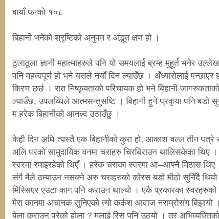
बायाँ फन्को १०८
बिहानी भनेको श्रृष्टिको अनुपम र अद्भूत क्षण हो ।
ठूलाठूला ज्ञानी महात्माहरुले पनि यो समयलाई ब्रम्ह मुहूर्त भनेर उल्
पनि महत्वपूर्ण हो भने यसले नयाँ दिन ल्याउँछ । अँध्यारोलाई पन्छाएर 
किरण छर्छ । रात निष्कृयताको परिचायक हो भने बिहानी जागरुकताक
ल्याउँछ, उपलव्धिले आत्मसन्तुसष्टि । बिहानी हुने प्रकृया पनि बडो सुन्
म हरेक बिहानीको आनन्न्द उठाउँछु ।
केही दिन अघि त्यस्तै एक बिहानीको कुरा हो, आकाश बल्ल तीन पत्रे र
अलि परको सामुदायिक वनमा चराहरु चिरबिराउन थालिसकेका थिए । म
स्वरमा रमाइरहेको थिएँ । हरेक चराका स्वरमा आ–आफ्नै मिठास थिए 
संगै मैले ठम्याउन नसक्ने अरु चराहरुको कोरस बडो मीठो सुनिँदै थि
मिस्सिएर एउटा काग पनि कराउन थाल्यो । एकै प्रकारका स्वरहरुको मा
मेरा कानमा अचानक सुनिएको त्यो कर्कश आवाज नराम्रोसंग बिझायो
बेला कराउनु परेको होला ? मलाई रिस पनि उठ्यो । तर अभिव्यक्तिको स