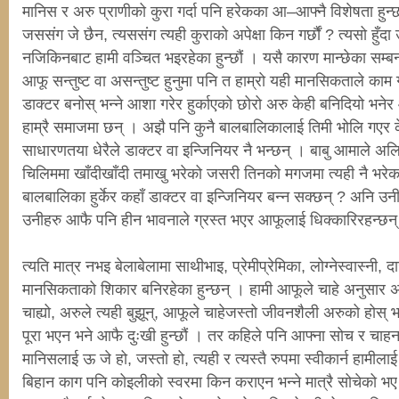
मानिस र अरु प्राणीको कुरा गर्दा पनि हरेकका आ–आफ्नै विशेषता हुन्छन
जससंग जे छैन, त्यससंग त्यही कुराको अपेक्षा किन गर्छौं ? त्यसो हुँदा 
नजिकिनबाट हामी वञ्चित भइरहेका हुन्छौं । यसै कारण मान्छेका सम्बन्ध
आफू सन्तुष्ट वा असन्तुष्ट हुनुमा पनि त हाम्रो यही मानसिकताले काम 
डाक्टर बनोस् भन्ने आशा गरेर हुर्काएको छोरो अरु केही बनिदियो भनेर 
हाम्रै समाजमा छन् । अझै पनि कुनै बालबालिकालाई तिमी भोलि गएर के 
साधारणतया धेरैले डाक्टर वा इन्जिनियर नै भन्छन् । बाबु आमाले अलि
चिलिममा खाँदीखाँदी तमाखु भरेको जसरी तिनको मगजमा त्यही नै भरेका
बालबालिका हुर्केर कहाँ डाक्टर वा इन्जिनियर बन्न सक्छन् ? अनि उन
उनीहरु आफै पनि हीन भावनाले ग्रस्त भएर आफूलाई धिक्कारिरहन्छन
त्यति मात्र नभइ बेलाबेलामा साथीभाइ, प्रेमीप्रेमिका, लोग्नेस्वास्नी, 
मानसिकताको शिकार बनिरहेका हुन्छन् । हामी आफूले चाहे अनुसार अर
चाह्यो, अरुले त्यही बुझून्, आफूले चाहेजस्तो जीवनशैली अरुको होस् भन्न
पूरा भएन भने आफै दुःखी हुन्छौं । तर कहिले पनि आफ्ना सोच र चाहना
मानिसलाई ऊ जे हो, जस्तो हो, त्यही र त्यस्तै रुपमा स्वीकार्न हामीलाई
बिहान काग पनि कोइलीको स्वरमा किन कराएन भन्ने मात्रै सोचेको भए 